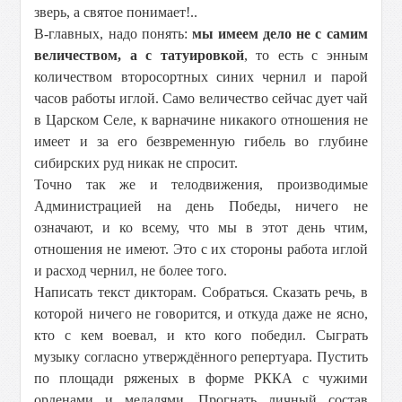
зверь, а святое понимает!..
В-главных, надо понять:
мы имеем дело не с самим
величеством, а с татуировкой
, то есть с энным
количеством второсортных синих чернил и парой
часов работы иглой. Само величество сейчас дует чай
в Царском Селе, к варначине никакого отношения не
имеет и за его безвременную гибель во глубине
сибирских руд никак не спросит.
Точно так же и телодвижения, производимые
Администрацией на день Победы, ничего не
означают, и ко всему, что мы в этот день чтим,
отношения не имеют. Это с их стороны работа иглой
и расход чернил, не более того.
Написать текст дикторам. Собраться. Сказать речь, в
которой ничего не говорится, и откуда даже не ясно,
кто с кем воевал, и кто кого победил. Сыграть
музыку согласно утверждённого репертуара. Пустить
по площади ряженых в форме РККА с чужими
орденами и медалями. Прогнать личный состав