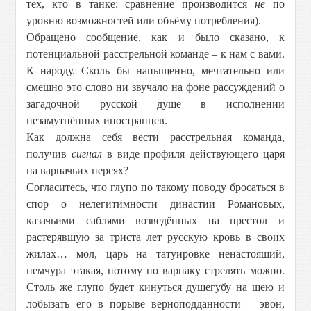
тех, кто в танке: сравнение производится
не
по
уровню возможностей или объёму потребления).
Обращено сообщение, как и было сказано, к
потенциальной расстрельной команде – к нам с вами.
К народу. Сколь бы напыщенно, мечтательно или
смешно это слово ни звучало на фоне рассуждений о
загадочной русской душе в исполнении
незамутнённых иностранцев.
Как должна себя вести расстрельная команда,
получив
сигнал
в виде профиля действующего царя
на варначьих персях?
Согласитесь, что глупо по такому поводу бросаться в
спор о нелегитимности династии Романовых,
казачьими саблями возведённых на престол и
растерявшую за триста лет русскую кровь в своих
жилах… мол, царь на татуировке ненастоящий,
немчура этакая, потому по варнаку стрелять можно.
Столь же глупо будет кинуться душегубу на шею и
лобызать его в порыве верноподданности – эвон,