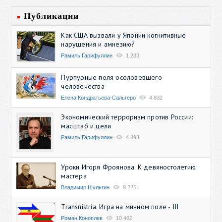
Публикации
Как США вызвали у Японии когнитивные
нарушения и амнезию?
Рамиль Гарифуллин
1 233
Пурпурные поля осоловевшего
человечества
Елена Кондратьева-Сальгеро
4 832
Экономический терроризм против России:
масштаб и цели
Рамиль Гарифуллин
4 393
Уроки Игоря Фроянова. К девяностолетию
мастера
Владимир Шульгин
9 226
Transnistria. Игра на минном поле - III
Роман Коноплев
10 462