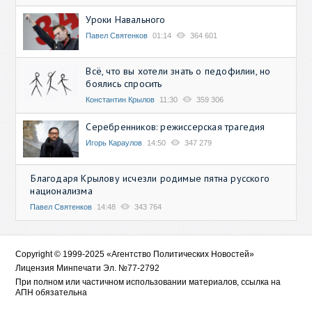
Уроки Навального
Павел Святенков
01:14
364 601
Всё, что вы хотели знать о педофилии, но
боялись спросить
Константин Крылов
11:30
359 306
Серебренников: режиссерская трагедия
Игорь Караулов
14:50
347 279
Благодаря Крылову исчезли родимые пятна русского
национализма
Павел Святенков
14:48
343 764
Copyright © 1999-2025 «Агентство Политических Новостей»
Лицензия Минпечати Эл. №77-2792
При полном или частичном использовании материалов, ссылка на
АПН обязательна