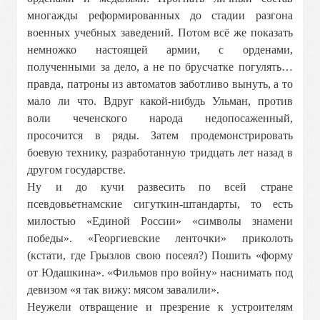
многажды реформированных до стадии разгона
военных учебных заведений. Потом всё же показать
немножко настоящей армии, с орденами,
полученными за дело, а не по брусчатке погулять…
правда, патроны из автоматов заботливо вынуть, а то
мало ли что. Вдруг какой-нибудь Ульман, против
воли чеченского народа недопосаженный,
просочится в ряды. Затем продемонстрировать
боевую технику, разработанную тридцать лет назад в
другом государстве.
Ну и до кучи развесить по всей стране
псевдовьетнамские сигуткин-штандарты, то есть
милостью «Единой России» «символы знамени
победы». «Георгиевские ленточки» приколоть
(кстати, где Грызлов свою посеял?) Пошить «форму
от Юдашкина». «Фильмов про войну» наснимать под
девизом «я так вижу: мясом завалили».
Неужели отвращение и презрение к устроителям