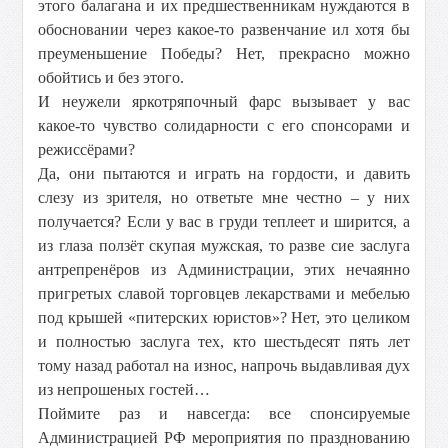
этого балагана и их предшественникам нуждаются в
обосновании через какое-то развенчание ил хотя бы
преуменьшение Победы? Нет, прекрасно можно
обойтись и без этого.
И неужели яркотряпочный фарс вызывает у вас
какое-то чувство солидарности с его спонсорами и
режиссёрами?
Да, они пытаются и играть на гордости, и давить
слезу из зрителя, но ответьте мне честно – у них
получается? Если у вас в груди теплеет и ширится, а
из глаза ползёт скупая мужская, то разве сие заслуга
антрепренёров из Администрации, этих нечаянно
пригретых славой торговцев лекарствами и мебелью
под крышей «питерских юристов»? Нет, это целиком
и полностью заслуга тех, кто шестьдесят пять лет
тому назад работал на износ, напрочь выдавливая дух
из непрошеных гостей…
Поймите раз и навсегда: все спонсируемые
Администрацией РФ мероприятия по празднованию