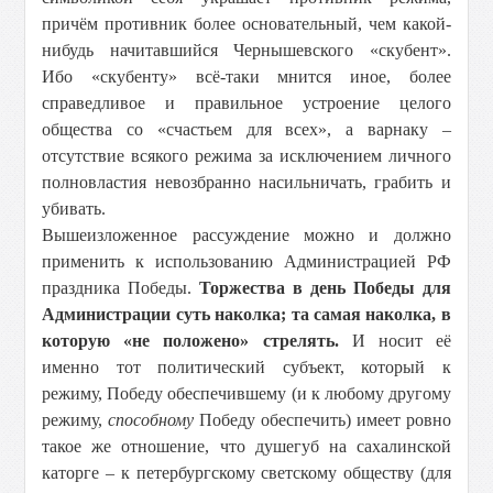
причём противник более основательный, чем какой-
нибудь начитавшийся Чернышевского «скубент».
Ибо «скубенту» всё-таки мнится иное, более
справедливое и правильное устроение целого
общества со «счастьем для всех», а варнаку –
отсутствие всякого режима за исключением личного
полновластия невозбранно насильничать, грабить и
убивать.
Вышеизложенное рассуждение можно и должно
применить к использованию Администрацией РФ
праздника Победы.
Торжества в день Победы для
Администрации суть наколка; та самая наколка, в
которую «не положено» стрелять.
И носит её
именно тот политический субъект, который к
режиму, Победу обеспечившему (и к любому другому
режиму,
способному
Победу обеспечить) имеет ровно
такое же отношение, что душегуб на сахалинской
каторге – к петербургскому светскому обществу (для