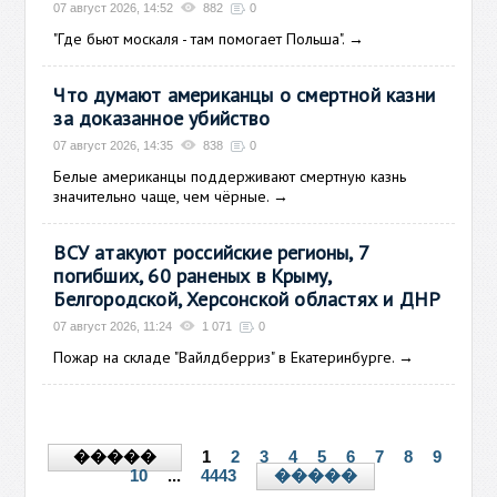
07 август 2026, 14:52
882
0
"Где бьют москаля - там помогает Польша".
→
Что думают американцы о смертной казни
за доказанное убийство
07 август 2026, 14:35
838
0
Белые американцы поддерживают смертную казнь
значительно чаще, чем чёрные.
→
ВСУ атакуют российские регионы, 7
погибших, 60 раненых в Крыму,
Белгородской, Херсонской областях и ДНР
07 август 2026, 11:24
1 071
0
Пожар на складе "Вайлдберриз" в Екатеринбурге.
→
1
2
3
4
5
6
7
8
9
�����
10
...
4443
�����