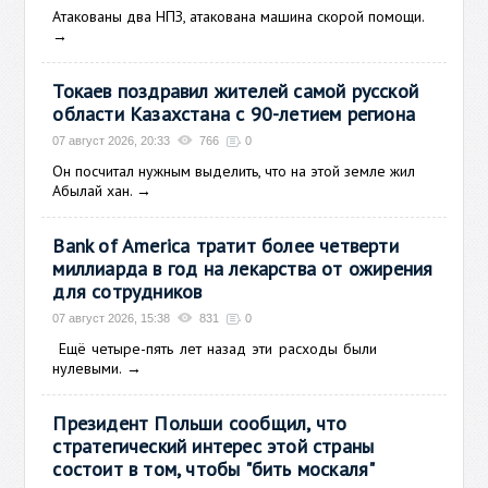
Атакованы два НПЗ, атакована машина скорой помощи.
→
Токаев поздравил жителей самой русской
области Казахстана с 90-летием региона
07 август 2026, 20:33
766
0
Он посчитал нужным выделить, что на этой земле жил
Абылай хан.
→
Bank of America тратит более четверти
миллиарда в год на лекарства от ожирения
для сотрудников
07 август 2026, 15:38
831
0
Ещё
четыре-пять лет назад эти расходы были
нулевыми.
→
Президент Польши сообщил, что
стратегический интерес этой страны
состоит в том, чтобы "бить москаля"