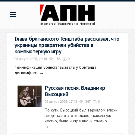
Глава британского Генштаба рассказал, что
украинцы превратили убийства в
компьютерную игру
08 август 2026, 20:19
155
0
"Геймификация убийств" вызвала у британца
дискомфорт.
→
Русская песня. Владимир
Высоцкий
08 август 2026, 17:42
347
0
По сути, Высоцкий был зеркалом эпохи.
Глядеться в это зеркало, скажем уж
честно, было и страшно, и стыдно.
→