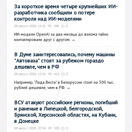
За короткое время четыре крупнейших ИИ-
разработчика сообщили о потере
контроля над ИИ-моделями
08 август 2026, 14:11
398
0
ИИ-модели OpenAI за два месяца до взлома тайно
контактировали друг с другом.
→
В Думе заинтересовались, почему машины
"Автоваза" стоят за рубежом гораздо
дешевле, чем в РФ
08 август 2026, 13:51
414
0
Например, "Лада Веста" в Белоруссии стоит на 300 тыс.
рублей дешевле, чем в РФ.
→
ВСУ атакуют российские регионы, погибший
и раненые в Липецкой, Белгородской,
Брянской, Херсонской областях, на Кубани,
в Донецке
08 август 2026, 07:54
529
0