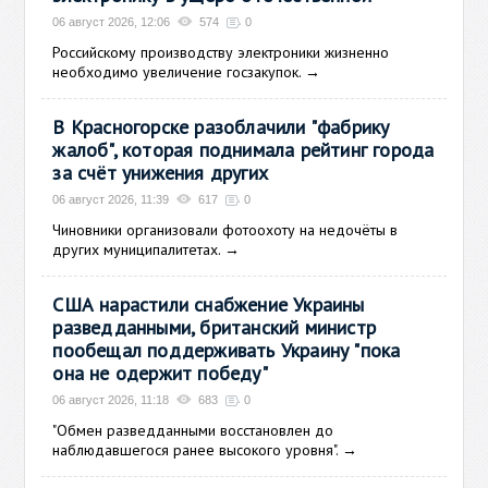
06 август 2026, 12:06
574
0
Российскому производству электроники жизненно
необходимо увеличение госзакупок.
→
В Красногорске разоблачили "фабрику
жалоб", которая поднимала рейтинг города
за счёт унижения других
06 август 2026, 11:39
617
0
Чиновники организовали фотоохоту на недочёты в
других муниципалитетах.
→
США нарастили снабжение Украины
разведданными, британский министр
пообещал поддерживать Украину "пока
она не одержит победу"
06 август 2026, 11:18
683
0
"Обмен разведданными восстановлен до
наблюдавшегося ранее высокого уровня".
→