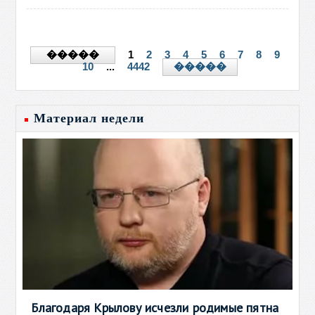
1
2
3
4
5
6
7
8
9
�����
10
...
4442
�����
Материал недели
Благодаря Крылову исчезли родимые пятна