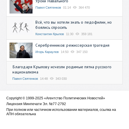
Уроки Навального
Павел Святенков
01:14
364 470
Всё, что вы хотели знать о педофилии, но
боялись спросить
Константин Крылов
11:30
359 181
Серебренников: режиссерская трагедия
Игорь Караулов
14:50
347 150
Благодаря Крылову исчезли родимые пятна русского
национализма
Павел Святенков
14:48
343 030
Copyright © 1999-2025 «Агентство Политических Новостей»
Лицензия Минпечати Эл. №77-2792
При полном или частичном использовании материалов, ссылка на
АПН обязательна