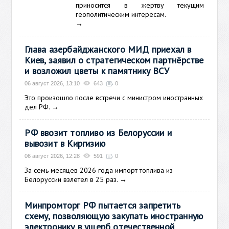
приносится в жертву текущим
геополитическим интересам.
→
Глава азербайджанского МИД приехал в
Киев, заявил о стратегическом партнёрстве
и возложил цветы к памятнику ВСУ
06 август 2026, 13:10
643
0
Это произошло после встречи с министром иностранных
дел РФ.
→
РФ ввозит топливо из Белоруссии и
вывозит в Киргизию
06 август 2026, 12:28
591
0
За семь месяцев 2026 года импорт топлива из
Белоруссии взлетел в 25 раз.
→
Минпромторг РФ пытается запретить
схему, позволяющую закупать иностранную
электронику в ущерб отечественной