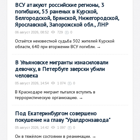
ВСУ атакуют российские регионы, 3
погибших, 55 раненых в Курской,
Белгородской, Брянской, Нижегородской,
Ярославской, Запорожской обл., ЛНР
06 август 2026, 08:52
729
0
Остаётся неизвестной судьба 302 жителей Курской
области, 640 при вторжении ВСУ погибли.
→
В Ульяновске мигранты изнасиловали
девочку, в Петербуге зверски убили
человека
05 август 2026, 14:54
1 074
0
В Краснодаре мигрант пытался вступить в
террористическую организацию.
→
Под Екатеринбургом совершено
покушение на главу "Уралдронзавода"
05 август 2026, 14:42
1 097
0
Он в тяжёлом состоянии в реанимации.
→