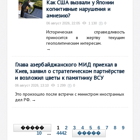
Как США вызвали у Японии
когнитивные нарушения и
амнезию?
06 август 2026, 22:05
1 130
0
Историческая справедливость
приносится в жертву текущим
геополитическим интересам.
→
Глава азербайджанского МИД приехал в
Киев, заявил о стратегическом партнёрстве
и возложил цветы к памятнику ВСУ
06 август 2026, 13:10
1 299
0
Это произошло после встречи с министром иностранных
дел РФ.
→
1
2
3
4
5
6
7
8
9
�����
10
...
4442
�����