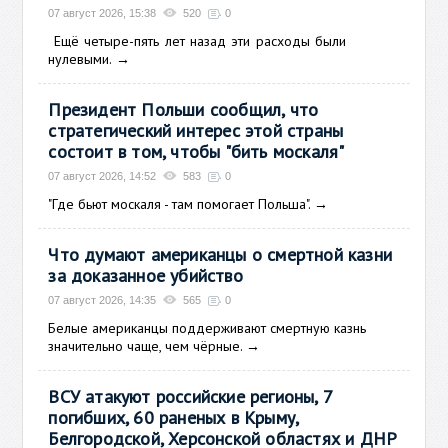
07 август 2026, 15:38
520
0
Ещё
четыре-пять лет назад эти расходы были
нулевыми.
→
Президент Польши сообщил, что
стратегический интерес этой страны
состоит в том, чтобы "бить москаля"
07 август 2026, 14:52
583
0
"Где бьют москаля - там помогает Польша".
→
Что думают американцы о смертной казни
за доказанное убийство
07 август 2026, 14:35
565
0
Белые американцы поддерживают смертную казнь
значительно чаще, чем чёрные.
→
ВСУ атакуют российские регионы, 7
погибших, 60 раненых в Крыму,
Белгородской, Херсонской областях и ДНР