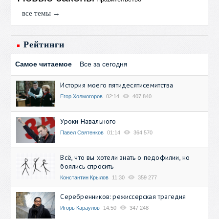
все темы →
Рейтинги
Самое читаемое
Все за сегодня
История моего пятидесятисемитства
Егор Холмогоров
02:14
407 840
Уроки Навального
Павел Святенков
01:14
364 570
Всё, что вы хотели знать о педофилии, но
боялись спросить
Константин Крылов
11:30
359 277
Серебренников: режиссерская трагедия
Игорь Караулов
14:50
347 248