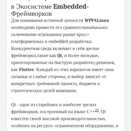
Embedded
-
в
Экосистеме
Фреймворков
Для понимания истинной ценности
WPF
4
Linux
необходимо провести его
сравнительный
анализ
с
ключевыми
игроками
на
рынке
кросс
-
платформенных
и
embedded
-
разработки
.
Конкурентная
среда включает в
себя зрелые
фреймворки
,
такие как
Qt
,
и более молодые
,
ориентированные на быструю
разработку
,
решения
,
как
Flutter
.
Каждый
из
этих
вариантов
имеет
свои
сильные
и
слабые
стороны
,
и
выбор
зависит
от
конкретных
требований
проекта
,
бюджета
и
стратегических
целей
компании
.
Qt - один из старейших и наиболее зрелых
23
фреймворков, построенный на языке C++
. Qt
известен своей высокой производительностью,
особенно на ресурсо- ограниченном оборудовании, и