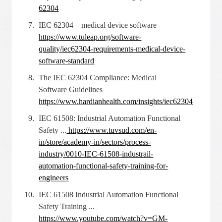
62304
IEC 62304 – medical device software
https://www.tuleap.org/software-
quality/
iec62304-requirements-medical-device-
software-standard
The IEC 62304 Compliance: Medical
Software Guidelines
https://
www.hardianhealth.com/insights/iec62304
IEC 61508: Industrial Automation Functional
Safety ...
https://www.tuvsud.com/
en-
in/store/academy-in/sectors/process-
industry/0010-IEC-61508-industrail-
automation-functional-safety-training-for-
engineers
IEC 61508 Industrial Automation Functional
Safety Training ...
https://
www.youtube.com/watch?v=GM-