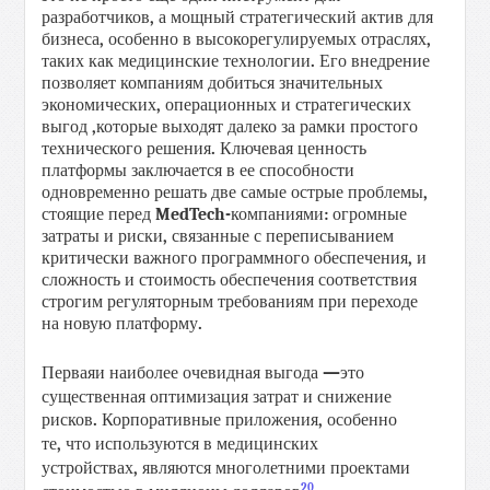
разработчиков
,
а
мощный
стратегический
актив
для
бизнеса
,
особенно
в
высокорегулируемых
отраслях
,
таких
как
медицинские
технологии
.
Его
внедрение
позволяет
компаниям
добиться
значительных
экономических
,
операционных
и
стратегических
выгод
,
которые
выходят
далеко
за
рамки
простого
технического
решения
.
Ключевая
ценность
платформы
заключается
в
ее
способности
одновременно
решать
две
самые
острые
проблемы
,
стоящие
перед
MedTech
-
компаниями
:
огромные
затраты
и
риски
,
связанные
с
переписыванием
критически
важного
программного
обеспечения
,
и
сложность
и
стоимость
обеспечения
соответствия
строгим
регуляторным
требованиям
при
переходе
на
новую
платформу
.
Первая
и
наиболее
очевидная
выгода
—
это
существенная
оптимизация
затрат
и
снижение
рисков
.
Корпоративные
приложения
,
особенно
те
,
что
используются
в медицинских
устройствах
,
являются многолетними проектами
20