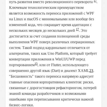
17
путь развития вместо революционного переворота
.
Ключевым технологическим преимуществом
является возможность переноса приложений с WPF
на Linux и macOS с минимальными или вообще без
изменений кода, что сокращает время адаптации с
17
нескольких месяцев до нескольких дней
. Это
достигается за счет создания полноценной среды
выполнения WPF поверх различных операционных
систем. Такой подход кардинально отличается от
альтернатив, таких как Uno Platform, который требует
конвертации приложения в WinUI/UWP перед
15
портированием
, или от Flutter, использующего
совершенно другой язык (Dart) и диалект XAML
23
.
"Бесшовность" такого переноса напрямую адресует
главные опасения корпоративных клиентов: риски,
связанные с дорогостоящим рефакторингом, потерей
знаний команды разработчиков и возможными
ошибками при переписывании критически важной
бизнес-логики.