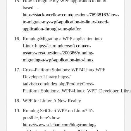
How to migrate my WPF application to linux
based ...
https://stackoverflow.com/
questions/76938163/how-
to-migrate-my-wpf-application-to-linux-based-
application-through-uno-platfor
Running/Migrating a WPF application into
Linux
https://learn.microsoft.com/en-
us/answers/questions/200386/running-
migrating-a-wpf-application-into-linux
Cross-Platform Solutions: WPF4Linux WPF
Developer Library https://
tadviser.com/index.php/Product:Cross-
Platform_Solutions:_WPF4Linux_WPF_Developer_Libra
WPF for Linux: A New Reality
Running SciChart WPF on Linux? It's
possible, here's how
https://
www.scichart.com/blog/running-