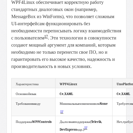
WPF4Linux обеспечивает корректную работу
стандартных диалоговых окон (например,
MessageBox из WinForms), что позволяет сложным
UI-интерфейсам функционировать без
необходимости переписывать логику взаимодействия
17
с пользователем
. Эти технологии в совокупности
создают мощный аргумент для компаний, которым
необходимо не только перенести свое ПО, но и
гарантировать его высокое качество, надежность и
производительность в новых условиях.
WPF4Linux
Uno
Platfo
Характеристика
C#,
XAML
C#,
XAML
Основной
язык
None
Требования
к
коду
Минимальные
изменения
или
Требуется
17
WPF
Controls
,
(
Telerik
,
,
Поддержка
Да
полная
поддержка
Нет
требуе
17
DevExpress
.)
и
др