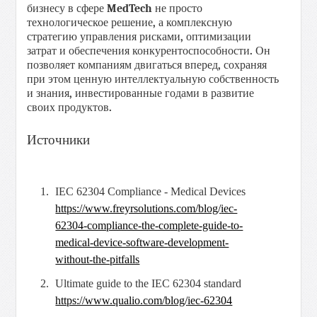
бизнесу в сфере
MedTech
не
просто
технологическое решение
,
а комплексную
стратегию управления
рисками
,
оптимизации
затрат
и
обеспечения
конкурентоспособности
.
Он
позволяет
компаниям
двигаться
вперед
,
сохраняя
при
этом
ценную
интеллектуальную
собственность
и
знания
,
инвестированные
годами
в
развитие
своих
продуктов
.
Источники
IEC 62304 Compliance - Medical Devices
https://www.freyrsolutions.com/blog/
iec-
62304-compliance-the-complete-guide-to-
medical-device-software-
development-
without-the-pitfalls
Ultimate guide to the IEC 62304 standard
https://www.qualio.com/blog/
iec-62304