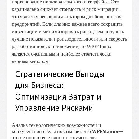
портирование пользовательского интерфейса. Это
кардинально снижает стоимость и риск миграции,
что является решающим фактором для большинства
предприятий. Если для них важнее всего сохранить
инвестиции и минимизировать риски, чем получить
лучшие показатели производительности или скорость
разработки новых приложений, то WPF4Linux
является очевидным и наиболее стратегически
верным выбором.
Стратегические
Выгоды
для
Бизнеса
:
Оптимизация
Затрат
и
Управление
Рисками
Анализ
технологических
возможностей
и
конкурентной
среды
показывает
,
что
WPF
4
Linux
—
это
не
просто
еще
один
инструмент
для