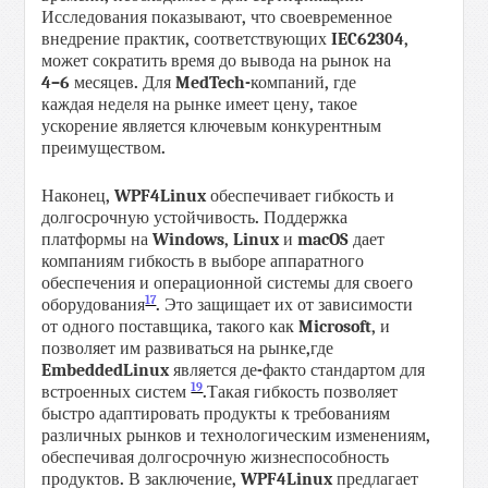
Исследования
показывают
,
что
своевременное
внедрение
практик
,
соответствующих
IEC
62304,
может сократить
время
до
вывода
на
рынок
на
4–6
месяцев
.
Для
MedTech
-
компаний
,
где
каждая
неделя
на
рынке
имеет
цену
,
такое
ускорение
является
ключевым
конкурентным
преимуществом
.
Наконец
,
WPF
4
Linux
обеспечивает гибкость
и
долгосрочную
устойчивость
.
Поддержка
платформы
на
Windows
,
Linux
и
macOS
дает
компаниям
гибкость
в
выборе
аппаратного
обеспечения
и
операционной
системы
для
своего
17
оборудования
.
Это
защищает
их
от
зависимости
от
одного
поставщика
,
такого как
Microsoft
,
и
позволяет им развиваться на рынке
,
где
Embedded
Linux
является
де
-
факто
стандартом
для
19
встроенных
систем
.
Такая
гибкость
позволяет
быстро
адаптировать
продукты
к
требованиям
различных
рынков
и технологическим изменениям
,
обеспечивая долгосрочную жизнеспособность
продуктов
.
В заключение
,
WPF
4
Linux
предлагает