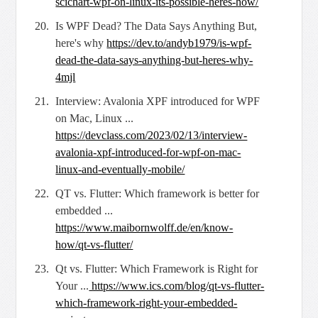
scichart-wpf-on-linux-its-possible-heres-how/
Is WPF Dead? The Data Says Anything But,
here's why
https://dev.to/andyb1979/
is-wpf-
dead-the-data-says-anything-but-heres-why-
4mjl
Interview: Avalonia XPF introduced for WPF
on Mac, Linux ...
https://
devclass.com/2023/02/13/interview-
avalonia-xpf-introduced-for-wpf-on-mac-
linux-and-eventually-mobile/
QT vs. Flutter: Which framework is better for
embedded ...
https://
www.maibornwolff.de/en/know-
how/qt-vs-flutter/
Qt vs. Flutter: Which Framework is Right for
Your ...
https://www.ics.com/blog/
qt-vs-flutter-
which-framework-right-your-embedded-