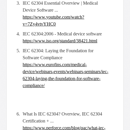
IEC 62304 Essential Overview | Medical
Device Software ...
https://
www.youtube.com/watch?
v=7Zy4vtvYHC0
IEC 62304:2006 - Medical device software
https://www.iso.org/standard/
38421.html
IEC 62304: Laying the Foundation for
Software Compliance
https://
www.eurofins.com/medical-
device/webinars-events/webinars-seminars/
iec-
62304-laying-the-foundation-for-software-
compliance/
What Is IEC 62304? Overview, IEC 62304
Certification + ...
https://
www.perforce.com/blog/qac/what-iec-