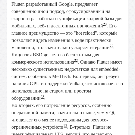
Flutter, разработанный Google, предлагает
совершенно иной подход, сфокусированный на
скорости разработки и унификации кодовой базы для
23
мобильных, веб- и десктопных приложений
. Его
главное преимущество — это "hot reload", который
позволяет видеть изменения в коде практически
22
мгновенно, что значительно ускоряет итерации
.
Лицензия BSD делает его бесплатным для
22
коммерческого использования
. Однако Flutter имеет
несколько существенных недостатков для embedded-
систем, особенно в MedTech. Во-первых, он требует
наличия GPU и поддержки Vulkan, что исключает его
использование на старом или простом
23
оборудовании
.
Во-вторых, его потребление ресурсов, особенно
оперативной памяти, значительно выше, чем у Qt,
что делает его менее подходящим для ресурсо-
22
ограниченных устройств
. В-третьих, Flutter не
имеет официальных LTS- версий, что делает его