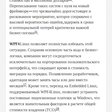
стоимостью в
миллионы
долларов
.
Переписывание
таких
систем
с
нуля
на
новый
фреймворк
—
это
чрезвычайно
дорогостоящее
и
рискованное
мероприятие
,
которое сопряжено с
высокой вероятностью ошибок
,
задержек в сроки
и
потенциальной
потерей
критически
важной
21
бизнес
-
логики
.
WPF
4
Linux позволяет полностью избежать
этой
ситуации
.
Сохраняя основную
часть кода и бизнес
-
логики
,
компании
могут
сосредоточиться
исключительно
на
портировании
пользовательского
интерфейса
,
что
сокращает
время
и
стоимость
миграции
на
порядки
.
По
заявлению
разработчиков
,
адаптация
может занять часы или дни вместо
17
месяцев
. Кроме того, переход на Embedded Linux,
поддерживаемый WPF4Linux, позволяет устранить
постоянные лицензионные платежи за Windows, что
является значительным фактором в расчете общей
19
стоимости владения (TCO)
.