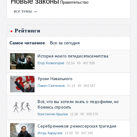
Новые законы
Правительство
все темы →
Рейтинги
Самое читаемое
Все за сегодня
История моего пятидесятисемитства
Егор Холмогоров
02:14
407 838
Уроки Навального
Павел Святенков
01:14
364 567
Всё, что вы хотели знать о педофилии, но
боялись спросить
Константин Крылов
11:30
359 275
Серебренников: режиссерская трагедия
Игорь Караулов
14:50
347 245