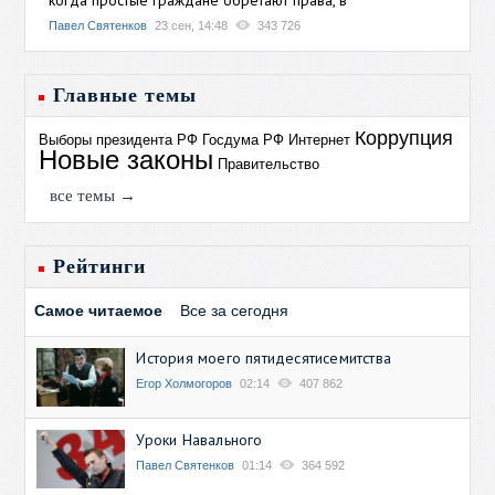
Павел Святенков
23 сен, 14:48
343 726
Главные темы
Коррупция
Выборы президента РФ
Госдума РФ
Интернет
Новые законы
Правительство
все темы →
Рейтинги
Самое читаемое
Все за сегодня
История моего пятидесятисемитства
Егор Холмогоров
02:14
407 862
Уроки Навального
Павел Святенков
01:14
364 592