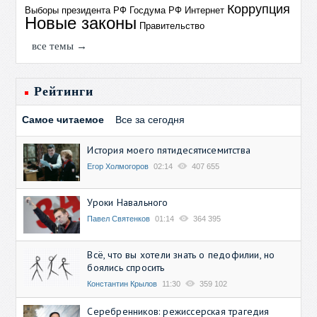
Коррупция
Выборы президента РФ
Госдума РФ
Интернет
Новые законы
Правительство
все темы →
Рейтинги
Самое читаемое
Все за сегодня
История моего пятидесятисемитства
Егор Холмогоров
02:14
407 655
Уроки Навального
Павел Святенков
01:14
364 395
Всё, что вы хотели знать о педофилии, но
боялись спросить
Константин Крылов
11:30
359 102
Серебренников: режиссерская трагедия