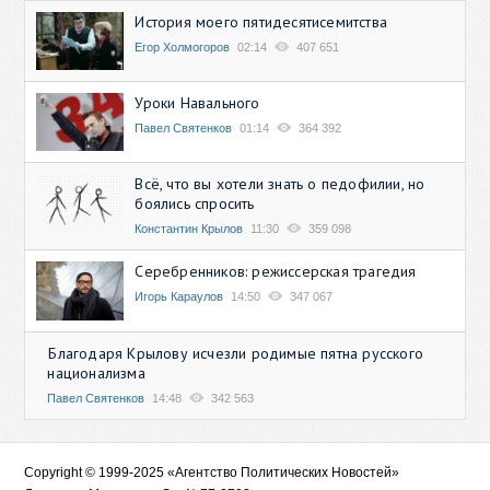
История моего пятидесятисемитства
Егор Холмогоров
02:14
407 651
Уроки Навального
Павел Святенков
01:14
364 392
Всё, что вы хотели знать о педофилии, но
боялись спросить
Константин Крылов
11:30
359 098
Серебренников: режиссерская трагедия
Игорь Караулов
14:50
347 067
Благодаря Крылову исчезли родимые пятна русского
национализма
Павел Святенков
14:48
342 563
Copyright © 1999-2025 «Агентство Политических Новостей»