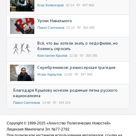
Егор Холмогоров
02:14
407 966
Уроки Навального
Павел Святенков
01:14
364 685
Всё, что вы хотели знать о педофилии, но
боялись спросить
Константин Крылов
11:30
359 395
Серебренников: режиссерская трагедия
Игорь Караулов
14:50
347 369
Благодаря Крылову исчезли родимые пятна русского
национализма
Павел Святенков
14:48
344 224
Copyright © 1999-2025 «Агентство Политических Новостей»
Лицензия Минпечати Эл. №77-2792
При полном или частичном использовании материалов, ссылка на