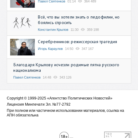
Павел Святенков
01:14
364 489
Всё, что вы хотели знать о педофилии, но
боялись спросить
Константин Крылов
11:30
359 198
Серебренников: режиссерская трагедия
Игорь Караулов
14:50
347 167
Благодаря Крылову исчезли родимые пятна русского
национализма
Павел Святенков
14:48
343 126
Copyright © 1999-2025 «Агентство Политических Новостей»
Лицензия Минпечати Эл. №77-2792
При полном или частичном использовании материалов, ссылка на
АПН обязательна