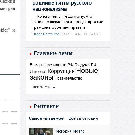
Леонид
родимые пятна русского
национализма
митрия
Константин учил другому. Что
нация возникает тогда, когда простые
граждане обретают права, в
ider" и
Павел Святенков
23 сен, 14:48
343 662
Главные темы
Выборы президента РФ
Госдума РФ
Новые
Коррупция
Интернет
законы
Правительство
все темы →
Рейтинги
Самое читаемое
Все за сегодня
История моего