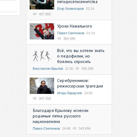
пятидесятисемитства
Егор Холмогоров
02:14
407 850
Уроки Навального
Павел Святенков
01:14
364 580
Всё, что вы хотели знать
о педофилии, но
боялись спросить
Константин Крылов
11:30
359 288
Серебренников:
режиссерская трагедия
Игорь Караулов
14:50
347 258
Благодаря Крылову исчезли
родимые пятна русского
национализма
Павел Святенков
14:48
343 656