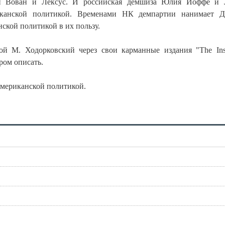
ли Вован и Лексус. И российская демшиза Юлия Йоффе и 
канской политикой. Временами НК демпартии нанимает Д
ской политикой в их пользу.
й М. Ходорковский через свои карманные издания "The Ins
ером описать.
 американской политикой.