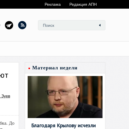
Реклама
Редакция АПН
Материал недели
уют
 Зуев
бка. До
Благодаря Крылову исчезли