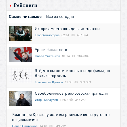
Рейтинги
Самое читаемое
Все за сегодня
История моего пятидесятисемитства
Егор Холмогоров
02:14
407 874
Уроки Навального
Павел Святенков
01:14
364 604
Всё, что вы хотели знать о педофилии, но
боялись спросить
Константин Крылов
11:30
359 309
Серебренников: режиссерская трагедия
Игорь Караулов
14:50
347 282
Благодаря Крылову исчезли родимые пятна русского
национализма
Павел Святенков
14:48
343 792