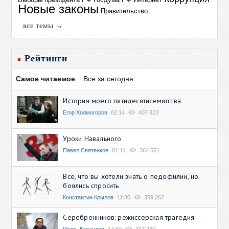
Новые законы
Правительство
все темы →
Рейтинги
Самое читаемое
Все за сегодня
История моего пятидесятисемитства
Егор Холмогоров
02:14
407 823
Уроки Навального
Павел Святенков
01:14
364 551
Всё, что вы хотели знать о педофилии, но
боялись спросить
Константин Крылов
11:30
359 262
Серебренников: режиссерская трагедия