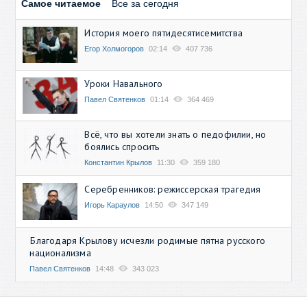
Самое читаемое
Все за сегодня
История моего пятидесятисемитства
Егор Холмогоров
02:14
407 736
Уроки Навального
Павел Святенков
01:14
364 469
Всё, что вы хотели знать о педофилии, но
боялись спросить
Константин Крылов
11:30
359 180
Серебренников: режиссерская трагедия
Игорь Караулов
14:50
347 149
Благодаря Крылову исчезли родимые пятна русского
национализма
Павел Святенков
14:48
343 023