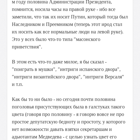
м году половина Администрации Президента,
помнится, носила часы на правой руке - ибо все
заметили, что так их носит Путин, который тогда был
Наследником и Преемником (теперь этот ирод стал
их носить как все нормальные люди на левой руке).
Это у всех было что-то типа "масонского
приветствия".
В этом есть что-то даже милое, я бы сказал -
"поиграть в мушки", "интриги испанского двора",
"интриги византийского двора", "интриги Версаля"
и т.п.
Как бы то ни было - но сегодня почти половина
поголовья присутствующих была в галстуках такого
цвета (говоря про половину - я говорю вовсе не про
простое депутатскую бедноту и простоту, у которого
нет возможности давать взятки секретаршам и
адьютантам Медведева - с целью узнать цвет его