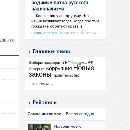
родимые пятна русского
национализма
Константин учил другому. Что
нация возникает тогда, когда простые
граждане обретают права, в
Павел Святенков
23 сен, 14:48
344 232
2008-го
Главные темы
Выборы президента РФ
Госдума РФ
Новые
Коррупция
Интернет
законы
Правительство
все темы →
Рейтинги
Самое читаемое
Все за сегодня
История моего