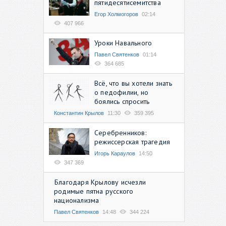
пятидесятисемитства
Егор Холмогоров
02:14
407 966
Уроки Навального
Павел Святенков
01:14
364 685
Всё, что вы хотели знать
о педофилии, но
боялись спросить
Константин Крылов
11:30
359 395
Серебренников:
режиссерская трагедия
Игорь Караулов
14:50
347 369
Благодаря Крылову исчезли
родимые пятна русского
национализма
Павел Святенков
14:48
344 224