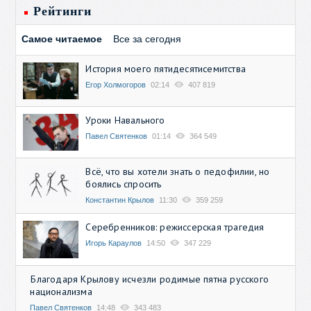
Рейтинги
Самое читаемое
Все за сегодня
История моего пятидесятисемитства
Егор Холмогоров
02:14
407 819
Уроки Навального
Павел Святенков
01:14
364 549
Всё, что вы хотели знать о педофилии, но
боялись спросить
Константин Крылов
11:30
359 259
Серебренников: режиссерская трагедия
Игорь Караулов
14:50
347 229
Благодаря Крылову исчезли родимые пятна русского
национализма
Павел Святенков
14:48
343 483