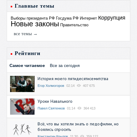
Главные темы
Коррупция
Выборы президента РФ
Госдума РФ
Интернет
Новые законы
Правительство
все темы →
Рейтинги
Самое читаемое
Все за сегодня
История моего пятидесятисемитства
Егор Холмогоров
02:14
407 675
Уроки Навального
Павел Святенков
01:14
364 413
Всё, что вы хотели знать о педофилии, но
боялись спросить
Константин Крылов
11:30
359 122