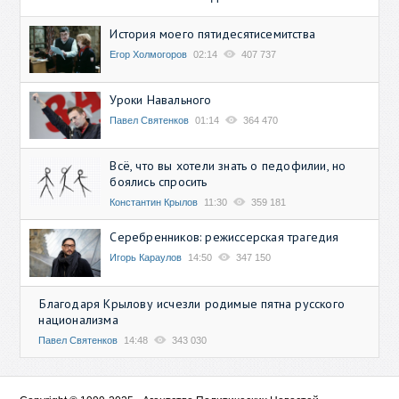
История моего пятидесятисемитства
Егор Холмогоров
02:14
407 737
Уроки Навального
Павел Святенков
01:14
364 470
Всё, что вы хотели знать о педофилии, но
боялись спросить
Константин Крылов
11:30
359 181
Серебренников: режиссерская трагедия
Игорь Караулов
14:50
347 150
Благодаря Крылову исчезли родимые пятна русского
национализма
Павел Святенков
14:48
343 030