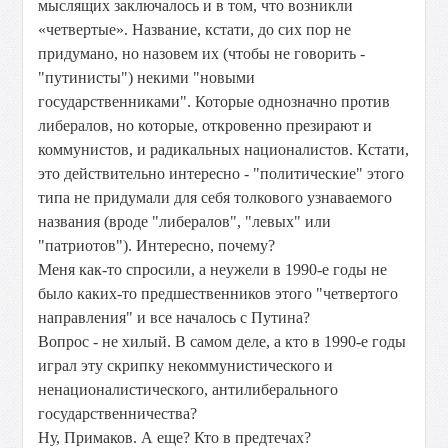
мыслящих заключалось и в том, что возникли
«четвертые». Название, кстати, до сих пор не
придумано, но назовем их (чтобы не говорить -
"путинисты") некими "новыми
государственниками". Которые однозначно против
либералов, но которые, откровенно презирают и
коммунистов, и радикальных националистов. Кстати,
это действительно интересно - "политические" этого
типа не придумали для себя толкового узнаваемого
названия (вроде "либералов", "левых" или
"патриотов"). Интересно, почему?
Меня как-то спросили, а неужели в 1990-е годы не
было каких-то предшественников этого "четвертого
направления" и все началось с Путина?
Вопрос - не хилый. В самом деле, а кто в 1990-е годы
играл эту скрипку некоммунистического и
ненационалистического, антилиберального
государственничества?
Ну, Примаков. А еще? Кто в предтечах?