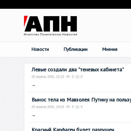
Новости
Публикации
Мнения
Левые создали два "теневых кабинета"
20 апрель 2001, 21:23
0
0
→
Вынос тела из Мавзолея Путину на польз
20 апрель 2001, 19:03
0
0
→
Красный Карфаген будет разрушен