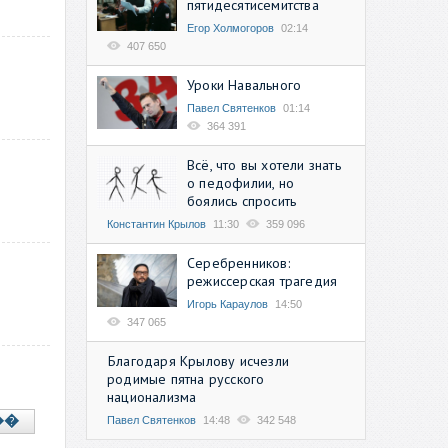
пятидесятисемитства
Егор Холмогоров
02:14
407 650
Уроки Навального
Павел Святенков
01:14
364 391
Всё, что вы хотели знать
о педофилии, но
боялись спросить
Константин Крылов
11:30
359 096
Серебренников:
режиссерская трагедия
Игорь Караулов
14:50
347 065
Благодаря Крылову исчезли
родимые пятна русского
национализма
��
Павел Святенков
14:48
342 548