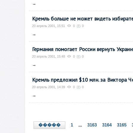
→
Кремль больше не может видеть избират
20 апрель 2001, 15:51
0
0
→
Германия помогает России вернуть Украин
20 апрель 2001, 15:48
0
0
→
Кремль предложил $10 млн. за Виктора Ч
20 апрель 2001, 14:39
0
0
→
1
...
3163
3164
3165
�����