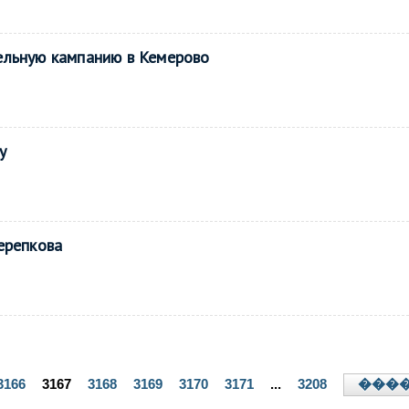
ельную кампанию в Кемерово
у
ерепкова
3166
3167
3168
3169
3170
3171
...
3208
���