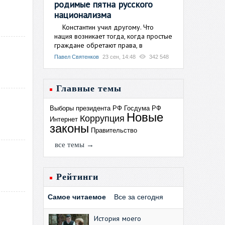
родимые пятна русского
национализма
Константин учил другому. Что
нация возникает тогда, когда простые
граждане обретают права, в
Павел Святенков
23 сен, 14:48
342 548
Главные темы
Выборы президента РФ
Госдума РФ
Новые
Коррупция
Интернет
законы
Правительство
все темы →
Рейтинги
Самое читаемое
Все за сегодня
История моего