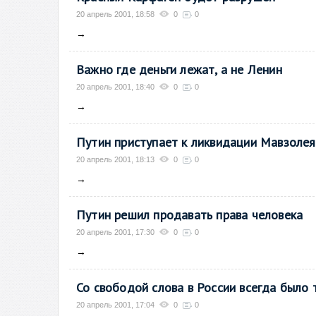
20 апрель 2001, 18:58
0
0
→
Важно где деньги лежат, а не Ленин
20 апрель 2001, 18:40
0
0
→
Путин приступает к ликвидации Мавзоле
20 апрель 2001, 18:13
0
0
→
Путин решил продавать права человека
20 апрель 2001, 17:30
0
0
→
Со свободой слова в России всегда было 
20 апрель 2001, 17:04
0
0