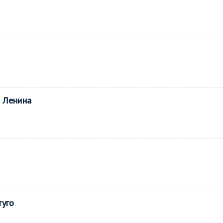
я Ленина
туго