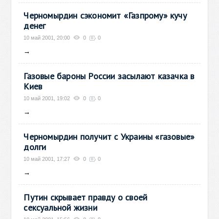
Черномырдин сэкономит «Газпрому» кучу
денег
10 май 2001, 20:00
0
0
→
Газовые бароны России засылают казачка в
Киев
10 май 2001, 19:02
0
0
→
Черномырдин получит с Украины «газовые»
долги
10 май 2001, 17:27
0
0
→
Путин скрывает правду о своей
сексуальной жизни