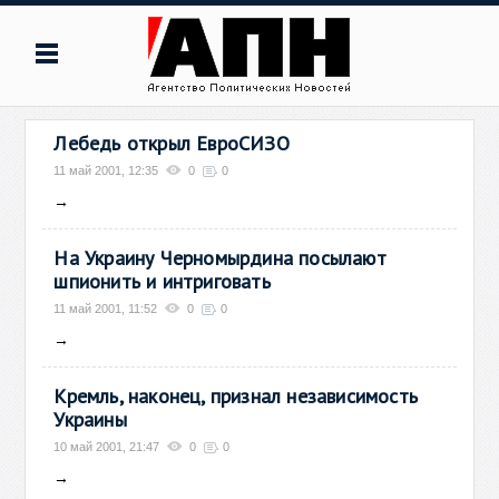
Лебедь открыл ЕвроСИЗО
11 май 2001, 12:35
0
0
→
На Украину Черномырдина посылают
шпионить и интриговать
11 май 2001, 11:52
0
0
→
Кремль, наконец, признал независимость
Украины
10 май 2001, 21:47
0
0
→