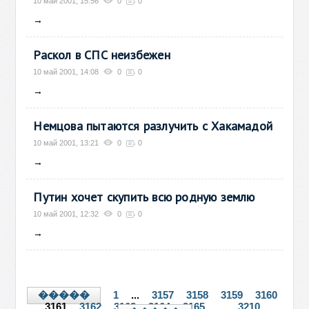
10 май 2001, 15:56
0
0
→
Раскол в СПС неизбежен
10 май 2001, 14:08
0
0
→
Немцова пытаются разлучить с Хакамадой
10 май 2001, 13:21
0
0
→
Путин хочет скупить всю родную землю
10 май 2001, 12:32
0
0
→
1
...
3157
3158
3159
3160
�����
3161
3162
3163
3164
3165
...
3210