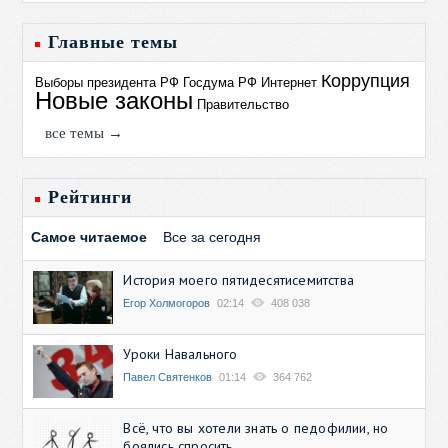
Главные темы
Коррупция
Выборы президента РФ
Госдума РФ
Интернет
Новые законы
Правительство
все темы →
Рейтинги
Самое читаемое
Все за сегодня
История моего пятидесятисемитства
Егор Холмогоров
02:14
408 038
Уроки Навального
Павел Святенков
01:14
364 762
Всё, что вы хотели знать о педофилии, но
боялись спросить