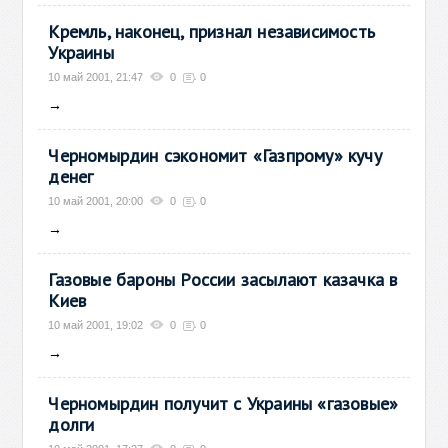
Кремль, наконец, признал независимость
Украины
10 май 2001, 21:47
0
0
→
Черномырдин сэкономит «Газпрому» кучу
денег
10 май 2001, 20:00
0
0
→
Газовые бароны России засылают казачка в
Киев
10 май 2001, 19:02
0
0
→
Черномырдин получит с Украины «газовые»
долги