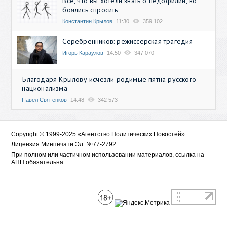
Всё, что вы хотели знать о педофилии, но
боялись спросить
Константин Крылов
11:30
359 102
Серебренников: режиссерская трагедия
Игорь Караулов
14:50
347 070
Благодаря Крылову исчезли родимые пятна русского
национализма
Павел Святенков
14:48
342 573
Copyright © 1999-2025 «Агентство Политических Новостей»
Лицензия Минпечати Эл. №77-2792
При полном или частичном использовании материалов, ссылка на
АПН обязательна