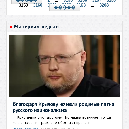
1
...
3155
3156
3157
3158
�����
3159
3160
3161
3162
3163
...
3208
�����
Материал недели
Благодаря Крылову исчезли родимые пятна
русского национализма
Константин учил другому. Что нация возникает тогда,
когда простые граждане обретают права, в
Павел Святенков
23 сен, 14:48
342 573