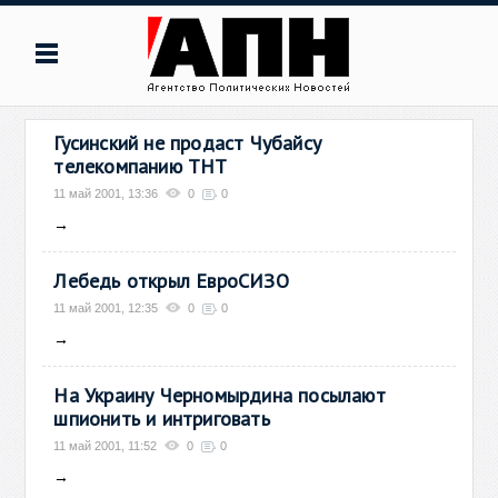
Гусинский не продаст Чубайсу
телекомпанию ТНТ
11 май 2001, 13:36
0
0
→
Лебедь открыл ЕвроСИЗО
11 май 2001, 12:35
0
0
→
На Украину Черномырдина посылают
шпионить и интриговать
11 май 2001, 11:52
0
0
→