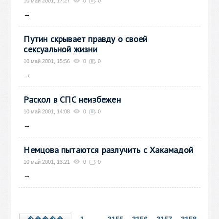
10 май 2001, 17:27
0
0
→
Путин скрывает правду о своей
сексуальной жизни
10 май 2001, 15:56
0
0
→
Раскол в СПС неизбежен
10 май 2001, 14:08
0
0
→
Немцова пытаются разлучить с Хакамадой
10 май 2001, 13:21
0
0
→