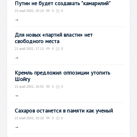
Путин не будет создавать "камарилий"
21 май 2001, 20:14
0
0
→
Для новых «партий власти» нет
свободного места
21 май 2001, 17:13
0
0
→
Кремль предложил оппозиции утопить
Шойгу
21 май 2001, 16:52
0
0
→
Сахаров останется в памяти как ученый
21 май 2001, 16:18
0
0
→