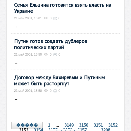
Семья Ельцина готовится взять власть на
Украине
21 май 2001, 16:01
0
0
→
Путин готов создать дублеров
политических партий
21 май 2001, 15:50
0
0
→
Договор между Вяхиревым и Путиным
может быть расторгнут
21 май 2001, 15:50
0
0
→
1
...
3149
3150
3151
3152
�����
3153
3154
3155
3156
3157
...
3208