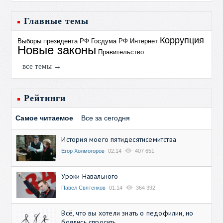
Главные темы
Коррупция
Выборы президента РФ
Госдума РФ
Интернет
Новые законы
Правительство
все темы →
Рейтинги
Самое читаемое
Все за сегодня
История моего пятидесятисемитства
Егор Холмогоров
02:14
407 651
Уроки Навального
Павел Святенков
01:14
364 392
Всё, что вы хотели знать о педофилии, но
боялись спросить