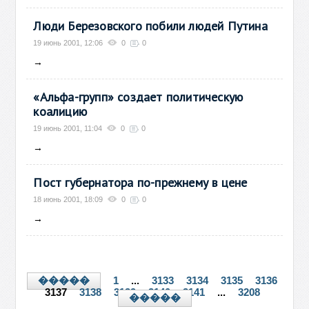
Люди Березовского побили людей Путина
19 июнь 2001, 12:06
0
0
→
«Альфа-групп» создает политическую
коалицию
19 июнь 2001, 11:04
0
0
→
Пост губернатора по-прежнему в цене
18 июнь 2001, 18:09
0
0
→
1
...
3133
3134
3135
3136
�����
3137
3138
3139
3140
3141
...
3208
�����