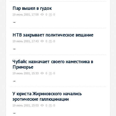
Пар вышел в гудок
19 июнь 2001, 17:58
0
0
→
НТВ закрывает политическое вещание
19 июнь 2001, 17:43
0
0
→
Чубайс назначает своего наместника в
Приморье
19 июнь 2001, 15:33
0
0
→
У юриста Жириновского начались
эротические галлюцинации
19 июнь 2001, 15:03
0
0
→