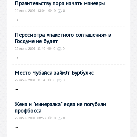
Правительству пора начать маневры
22 июнь 2001, 13:04
0
0
→
Пересмотра «пакетного соглашения» в
Госдуме не будет
22 июнь 2001, 11:49
0
0
→
Место Чубайса займЈт Бурбулис
22 июнь 2001, 11:34
0
0
→
Жена и "минералка" едва не погубили
профбосса
22 июнь 2001, 08:53
0
0
→