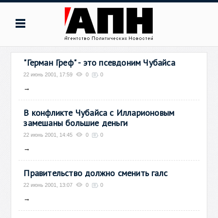
"Герман Греф" - это псевдоним Чубайса
22 июнь 2001, 17:59
0
0
→
В конфликте Чубайса с Илларионовым
замешаны большие деньги
22 июнь 2001, 14:45
0
0
→
Правительство должно сменить галс
22 июнь 2001, 13:07
0
0
→