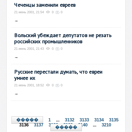
Чеченцы заменили евреев
21 июнь 2001, 21:54
0
0
→
Вольский убеждает депутатов не резать
российских промышленников
21 июнь 2001, 21:43
0
0
→
Русские перестали думать, что евреи
умнее их
21 июнь 2001, 18:52
0
0
→
1
...
3132
3133
3134
3135
�����
3136
3137
3138
3139
3140
...
3210
�����