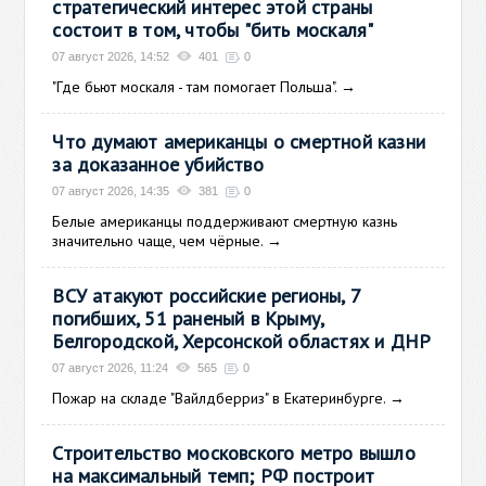
стратегический интерес этой страны
состоит в том, чтобы "бить москаля"
07 август 2026, 14:52
401
0
"Где бьют москаля - там помогает Польша".
→
Что думают американцы о смертной казни
за доказанное убийство
07 август 2026, 14:35
381
0
Белые американцы поддерживают смертную казнь
значительно чаще, чем чёрные.
→
ВСУ атакуют российские регионы, 7
погибших, 51 раненый в Крыму,
Белгородской, Херсонской областях и ДНР
07 август 2026, 11:24
565
0
Пожар на складе "Вайлдберриз" в Екатеринбурге.
→
Строительство московского метро вышло
на максимальный темп; РФ построит