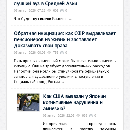
лучший вуз в Средней Азии
07 август 2026, 07:25
602
0
Это будет вуз имени Ельцина.
→
Обратная инициация: как СФР выдавливает
пенсионеров из жизни и заставляет
доказывать свои права
07 август 2026, 00:06
755
0
Пять простых изменений могли бы значительно изменить
ситуацию. Они не требуют дополнительных расходов.
Напротив, они могли бы стимулировать официальную
занятость и существенно увеличить поступления в
Социальный фонд России
→
Как США вызвали у Японии
когнитивные нарушения и
амнезию?
06 август 2026, 22:05
938
0
Историческая справедливость
приносится в жертву текущим