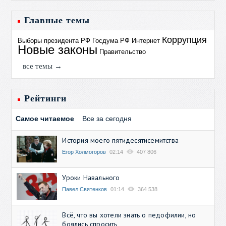
Главные темы
Коррупция
Выборы президента РФ
Госдума РФ
Интернет
Новые законы
Правительство
все темы →
Рейтинги
Самое читаемое
Все за сегодня
История моего пятидесятисемитства
Егор Холмогоров
02:14
407 806
Уроки Навального
Павел Святенков
01:14
364 538
Всё, что вы хотели знать о педофилии, но
боялись спросить