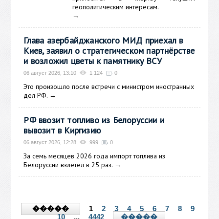
геополитическим интересам.
→
Глава азербайджанского МИД приехал в
Киев, заявил о стратегическом партнёрстве
и возложил цветы к памятнику ВСУ
06 август 2026, 13:10
1 124
0
Это произошло после встречи с министром иностранных
дел РФ.
→
РФ ввозит топливо из Белоруссии и
вывозит в Киргизию
06 август 2026, 12:28
999
0
За семь месяцев 2026 года импорт топлива из
Белоруссии взлетел в 25 раз.
→
1
2
3
4
5
6
7
8
9
�����
10
...
4442
�����