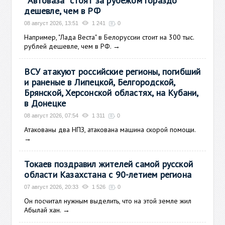
"Автоваза" стоят за рубежом гораздо
дешевле, чем в РФ
08 август 2026, 13:51
1 241
0
Например, "Лада Веста" в Белоруссии стоит на 300 тыс.
рублей дешевле, чем в РФ.
→
ВСУ атакуют российские регионы, погибший
и раненые в Липецкой, Белгородской,
Брянской, Херсонской областях, на Кубани,
в Донецке
08 август 2026, 07:54
1 311
0
Атакованы два НПЗ, атакована машина скорой помощи.
→
Токаев поздравил жителей самой русской
области Казахстана с 90-летием региона
07 август 2026, 20:33
1 526
0
Он посчитал нужным выделить, что на этой земле жил
Абылай хан.
→