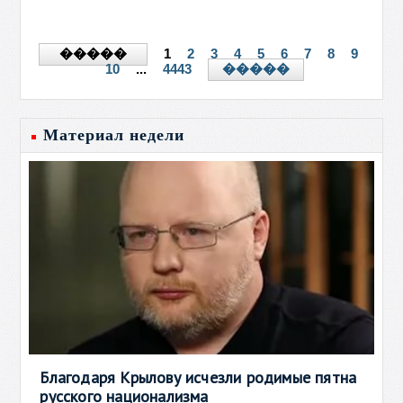
1
2
3
4
5
6
7
8
9
�����
10
...
4443
�����
Материал недели
Благодаря Крылову исчезли родимые пятна
русского национализма