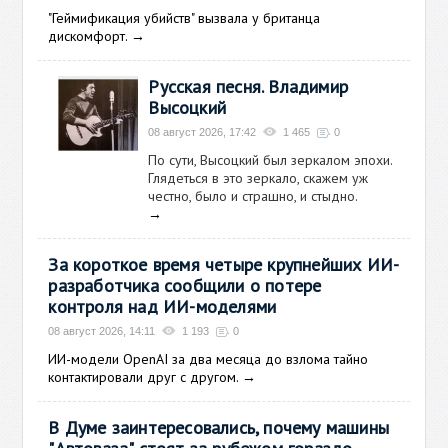
"Геймификация убийств" вызвала у британца
дискомфорт.
→
Русская песня. Владимир
Высоцкий
08 август 2026, 17:42
1 465
0
По сути, Высоцкий был зеркалом эпохи.
Глядеться в это зеркало, скажем уж
честно, было и страшно, и стыдно.
→
За короткое время четыре крупнейших ИИ-
разработчика сообщили о потере
контроля над ИИ-моделями
08 август 2026, 14:11
1 193
0
ИИ-модели OpenAI за два месяца до взлома тайно
контактировали друг с другом.
→
В Думе заинтересовались, почему машины