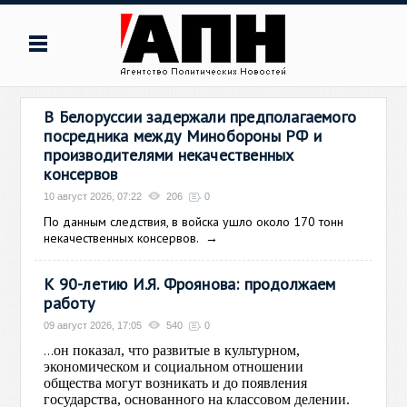
В Белоруссии задержали предполагаемого
посредника между Минобороны РФ и
производителями некачественных
консервов
10 август 2026, 07:22
206
0
По данным следствия, в войска ушло около 170 тонн
некачественных консервов.
→
К 90-летию И.Я. Фроянова: продолжаем
работу
09 август 2026, 17:05
540
0
...
он показал, что развитые в культурном,
экономическом и социальном отношении
общества могут возникать и до появления
государства, основанного на классовом делении.