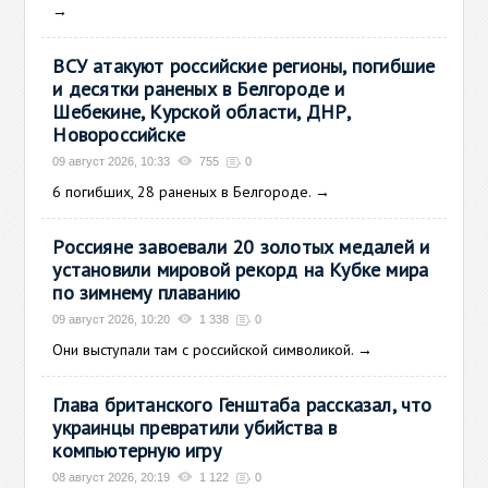
→
ВСУ атакуют российские регионы, погибшие
и десятки раненых в Белгороде и
Шебекине, Курской области, ДНР,
Новороссийске
09 август 2026, 10:33
755
0
6 погибших, 28 раненых в Белгороде.
→
Россияне завоевали 20 золотых медалей и
установили мировой рекорд на Кубке мира
по зимнему плаванию
09 август 2026, 10:20
1 338
0
Они выступали там с российской символикой.
→
Глава британского Генштаба рассказал, что
украинцы превратили убийства в
компьютерную игру
08 август 2026, 20:19
1 122
0