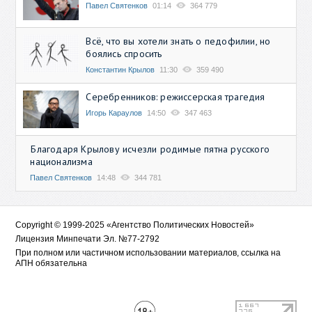
Павел Святенков
01:14
364 779
Всё, что вы хотели знать о педофилии, но
боялись спросить
Константин Крылов
11:30
359 490
Серебренников: режиссерская трагедия
Игорь Караулов
14:50
347 463
Благодаря Крылову исчезли родимые пятна русского
национализма
Павел Святенков
14:48
344 781
Copyright © 1999-2025 «Агентство Политических Новостей»
Лицензия Минпечати Эл. №77-2792
При полном или частичном использовании материалов, ссылка на
АПН обязательна