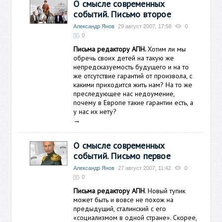
О смысле современных
событий. Письмо второе
Александр Янов
29 август 2007, 17:58
0
0
Письма редактору АПН.
Хотим ли мы
обречь своих детей на такую же
непредсказуемость будущего и на то
же отсутствие гарантий от произвола, с
какими приходится жить нам? На то же
преследующее нас недоумение,
почему в Европе такие гарантии есть, а
у нас их нету?
→
О смысле современных
событий. Письмо первое
Александр Янов
27 август 2007, 11:42
0
0
Письма редактору АПН
. Новый тупик
может быть и вовсе не похож на
предыдущий, сталинский с его
«социализмом в одной стране». Скорее,