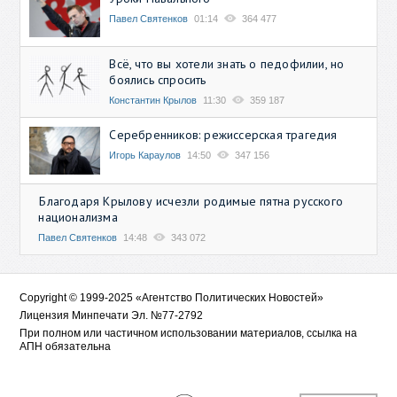
Павел Святенков
01:14
364 477
Всё, что вы хотели знать о педофилии, но
боялись спросить
Константин Крылов
11:30
359 187
Серебренников: режиссерская трагедия
Игорь Караулов
14:50
347 156
Благодаря Крылову исчезли родимые пятна русского
национализма
Павел Святенков
14:48
343 072
Copyright © 1999-2025 «Агентство Политических Новостей»
Лицензия Минпечати Эл. №77-2792
При полном или частичном использовании материалов, ссылка на
АПН обязательна