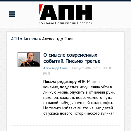
АПН
»
Авторы
»
Александр Янов
О смысле современных
событий. Письмо третье
Александр Янов
31 август 2007, 17:55
0
0
Письма редактору АПН.
Можно,
конечно, поддаться искушению уйти в
личную жизнь, опустить в отчаянии руки,
наконец, ожидать невозможного чуда
от какой-нибудь внешней катастрофы.
Но только избавит ли это наших детей
от ужаса нового исторического тупика?
→