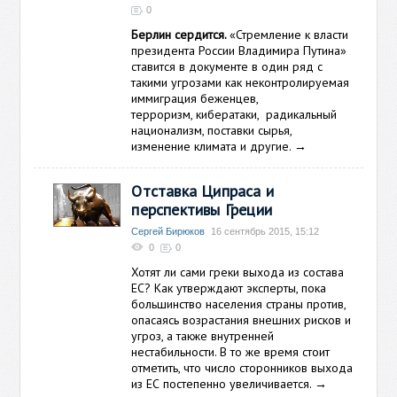
0
Берлин сердится.
«Стремление к власти
президента России Владимира Путина»
ставится в документе в один ряд с
такими угрозами как неконтролируемая
иммиграция беженцев,
терроризм, кибератаки, радикальный
национализм, поставки сырья,
изменение климата и другие.
→
Отставка Ципраса и
перспективы Греции
Сергей Бирюков
16 сентябрь 2015, 15:12
0
0
Хотят ли сами греки выхода из состава
ЕС? Как утверждают эксперты, пока
большинство населения страны против,
опасаясь возрастания внешних рисков и
угроз, а также внутренней
нестабильности. В то же время стоит
отметить, что число сторонников выхода
из ЕС постепенно увеличивается.
→