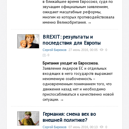
в ближайшее время Евросоюз, судя по
звучащим официальным заявлениям,
ожидают масштабные реформы,
многим из которых противодействовала
именно Великобритания.
→
BREXIT: результаты и
последствия для Европы
Сергей Бирюков
27 июнь 2016, 00:05
0
0
Британия уходит из Евросоюза.
Заявления лидеров ЕС и отдельных
входящих в него государств выражают
неизменную озабоченность –
одновременным пониманием того, что
движения назад нет и необходимо
приспосабливаться к качественно новой
ситуации.
→
Германия: смена вех во
внешней политике?
Сергей Бирюков
07 июнь 2016, 00:13
0