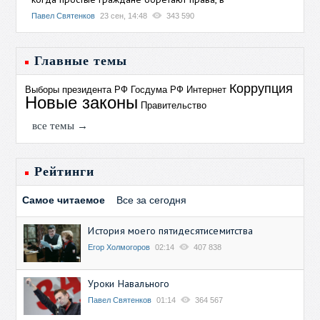
Павел Святенков
23 сен, 14:48
343 590
Главные темы
Коррупция
Выборы президента РФ
Госдума РФ
Интернет
Новые законы
Правительство
все темы →
Рейтинги
Самое читаемое
Все за сегодня
История моего пятидесятисемитства
Егор Холмогоров
02:14
407 838
Уроки Навального
Павел Святенков
01:14
364 567