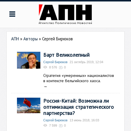
АПН
»
Авторы
»
Сергей Бирюков
Барт Великолепный
Сергей Бирюков
21 октябрь 2019, 12:04
8 576
0
Стратегия «умеренных» националистов
в контексте бельгийского хаоса.
→
Россия-Китай: Возможна ли
оптимизация стратегического
партнерства?
Сергей Бирюков
13 июнь 2018, 16:03
7 599
0