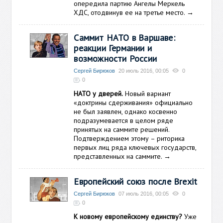
опередила партию Ангелы Меркель
ХДС, отодвинув ее на третье место.
→
Саммит НАТО в Варшаве:
реакции Германии и
возможности России
Сергей Бирюков
20 июль 2016, 00:05
0
0
НАТО у дверей.
Новый вариант
«доктрины сдерживания» официально
не был заявлен, однако косвенно
подразумевается в целом ряде
принятых на саммите решений.
Подтверждением этому – риторика
первых лиц ряда ключевых государств,
представленных на саммите.
→
Европейский союз после Brexit
Сергей Бирюков
07 июль 2016, 00:05
0
0
К новому европейскому единству?
Уже