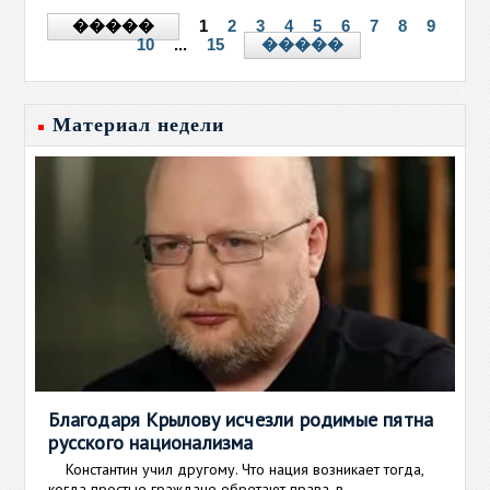
1
2
3
4
5
6
7
8
9
�����
10
...
15
�����
Материал недели
Благодаря Крылову исчезли родимые пятна
русского национализма
Константин учил другому. Что нация возникает тогда,
когда простые граждане обретают права, в