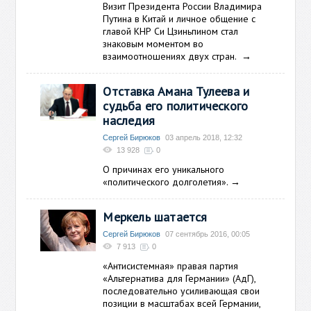
Визит Президента России Владимира
Путина в Китай и личное общение с
главой КНР Си Цзиньпином стал
знаковым моментом во
взаимоотношениях двух стран.
→
Отставка Амана Тулеева и
судьба его политического
наследия
Сергей Бирюков
03 апрель 2018, 12:32
13 928
0
О причинах его уникального
«политического долголетия».
→
Меркель шатается
Сергей Бирюков
07 сентябрь 2016, 00:05
7 913
0
«Антисистемная» правая партия
«Альтернатива для Германии» (АдГ),
последовательно усиливающая свои
позиции в масштабах всей Германии,