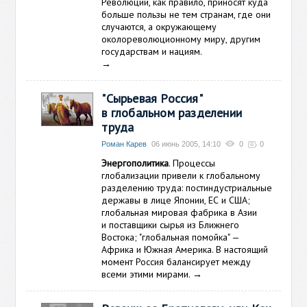
Революции, как правило, приносят куда
больше
пользы не тем странам, где они
случаются, а окружающему
околореволюционному миру, другим
государствам и нациям.
→
"Сырьевая Россия"
в глобальном разделении
труда
Роман Карев
06 июнь 2005, 14:10
0
0
Энергополитика
. Процессы
глобализации привели к глобальному
разделению труда: постиндустриальные
державы в лице Японии, ЕС и США;
глобальная мировая фабрика в Азии
и поставщики сырья из Ближнего
Востока; "глобальная помойка" —
Африка и Южная Америка. В настоящий
момент Россия балансирует между
всеми этими мирами.
→