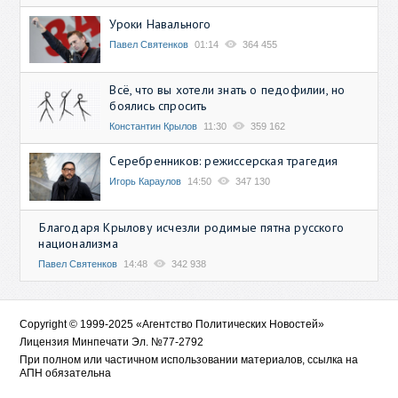
Уроки Навального
Павел Святенков
01:14
364 455
Всё, что вы хотели знать о педофилии, но
боялись спросить
Константин Крылов
11:30
359 162
Серебренников: режиссерская трагедия
Игорь Караулов
14:50
347 130
Благодаря Крылову исчезли родимые пятна русского
национализма
Павел Святенков
14:48
342 938
Copyright © 1999-2025 «Агентство Политических Новостей»
Лицензия Минпечати Эл. №77-2792
При полном или частичном использовании материалов, ссылка на
АПН обязательна