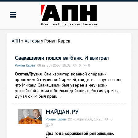
АПН
»
Авторы
»
Роман Карев
Саакашвили пошел ва-банк. И выиграл
Роман Карев
08 август 2008, 15:37
0
0
Осетия/Грузия.
Сам характер военной операции,
проводимой грузинской армией, свидетельствует о том,
что Михаил Саакашвили был уверен в неучастии
российской армии в боевых действиях. Россия утрётся,
думал он. И был прав.
→
МАЙДАН. РУ
Роман Карев
22 ноябрь 2006, 16:25
0
0
Два года «оранжевой революции».