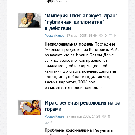
эффект…
→
"Империя Лжи" атакует Иран:
"публичная дипломатия"
в действии
Роман Карев
17 март 2005, 15:49
0
0
Неоколониальная модель
. Последние
"мирные" предложения Кондолизы Райс
означают, что за Иран в Белом Доме
взялись серьезно. Как правило, от
начала мощной информационной
кампании до старта военных действий
проходит чуть более года. Так что,
весьма вероятно, 2006 год
ознаменуется новой войной.
→
Ирак: зеленая революция на за
горами
Роман Карев
27 январь 2005, 14:28
0
0
Проблемы колониализма
. Результаты