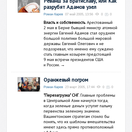
Реванш за Братиславу, или Как
разрубят Адамов узел
Роман Карев
07 май 2005, 13:56
0
0
Власть и собственность
. Арестованный
2 мая в Берне бывший министр атомной
энергии Евгений Адамов стал орудием
большой политики большой мировой
державы. Евгений Олегович и не
подозревал, что именно ему суждено
стать главным козырем предстоящей
9 мая встречи президентов США
и России.
→
Оранжевый погром
Роман Карев
23 март 2005, 17:44
0
0
"Перезагрузка" СНГ
. Главные проблемы
в Центральной Азии начнутся тогда,
когда зеленые деньги уступят пальму
первенства зеленому знамени.
Вашингтонским стратегам стоило бы
понять, что их шаблоны вмешательства
имеют здесь прямо противоположный