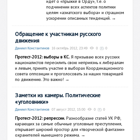
идет о «прыжке в Орду», т.е. о
подчинении всех аспектов политики
целям «азиатского выбора» и страшном
ускорении описанных тенденций.
→
Обращение к участникам русского
движения
Даниил Константинов
16 октябрь 2012, 23:49
0
0
Протест-2012: выборы в КС.
Я призываю всех русских
националистов пересилить свою неприязнь к либералам
и левым, принять участие в выборах Координационного
совета оппозиции и проголосовать за наших товарищей
по движению. Это важно!
→
Заметки из камеры. Политические
«уголовники»
Даниил Константинов
07 август 2012, 15:00
0
0
Протест-2012: репрессии.
Разнообразие статей УК РФ,
карающих за самые обычные уголовные преступления,
открывает широкий простор для «творческой фантазии»
охранителей нынешнего режима.
→