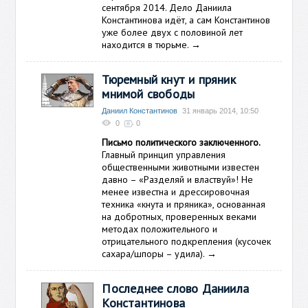
сентября 2014. Дело Даниила
Константинова идёт, а сам Константинов
уже более двух с половиной лет
находится в тюрьме.
→
Тюремный кнут и пряник
мнимой свободы
Даниил Константинов
31 январь 2014, 10:50
0
0
Письмо политического заключенного.
Главный принцип управления
общественными животными известен
давно – «Разделяй и властвуй»! Не
менее известна и дрессировочная
техника «кнута и пряника», основанная
на добротных, проверенных веками
методах положительного и
отрицательного подкрепления (кусочек
сахара/шпоры – удила).
→
Последнее слово Даниила
Константинова