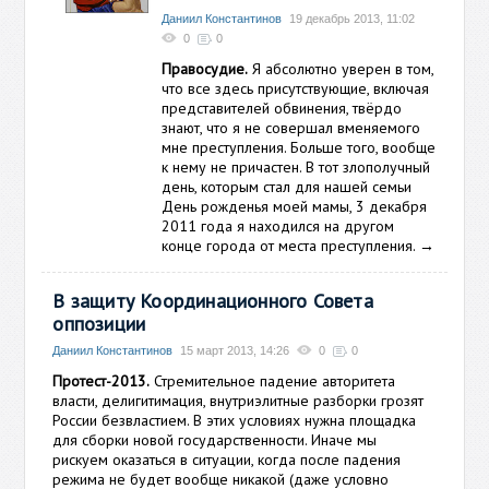
Даниил Константинов
19 декабрь 2013, 11:02
0
0
Правосудие.
Я абсолютно уверен в том,
что все здесь присутствующие, включая
представителей обвинения, твёрдо
знают, что я не совершал вменяемого
мне преступления. Больше того, вообще
к нему не причастен. В тот злополучный
день, которым стал для нашей семьи
День рожденья моей мамы, 3 декабря
2011 года я находился на другом
конце города от места преступления.
→
В защиту Координационного Совета
оппозиции
Даниил Константинов
15 март 2013, 14:26
0
0
Протест-2013.
Стремительное падение авторитета
власти, делигитимация, внутриэлитные разборки грозят
России безвластием. В этих условиях нужна площадка
для сборки новой государственности. Иначе мы
рискуем оказаться в ситуации, когда после падения
режима не будет вообще никакой (даже условно