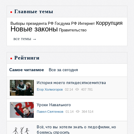
Главные темы
Коррупция
Выборы президента РФ
Госдума РФ
Интернет
Новые законы
Правительство
все темы →
Рейтинги
Самое читаемое
Все за сегодня
История моего пятидесятисемитства
Егор Холмогоров
02:14
407 781
Уроки Навального
Павел Святенков
01:14
364 514
Всё, что вы хотели знать о педофилии, но
боялись спросить