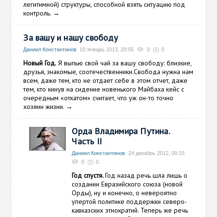
легитимной) структуры, способной взять ситуацию под
контроль.
→
За вашу и нашу свободу
Даниил Константинов
02 январь 2013, 20:55
0
0
Новый Год.
Я выпью свой чай за вашу свободу: близкие,
друзья, знакомые, соотечественники.Свобода нужна нам
всем, даже тем, кто не отдает себе в этом отчет, даже
тем, кто кинув на сидение новенького Майбаха кейс с
очередным «откатом» считает, что уж он-то точно
хозяин жизни.
→
Орда Владимира Путина.
Часть II
Даниил Константинов
24 декабрь 2012, 00:15
0
0
Год спустя.
Год назад речь шла лишь о
создании Евразийского союза (новой
Орды), ну и конечно, о невероятно
упертой политике поддержки северо-
кавказских этнократий. Теперь же речь