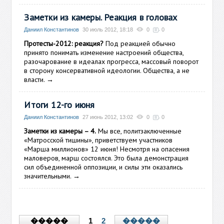
Заметки из камеры. Реакция в головах
Даниил Константинов
30 июль 2012, 18:18
0
0
Протесты-2012: реакция?
Под реакцией обычно
принято понимать изменение настроений общества,
разочарование в идеалах прогресса, массовый поворот
в сторону консервативной идеологии. Общества, а не
власти.
→
Итоги 12-го июня
Даниил Константинов
27 июнь 2012, 13:02
0
0
Заметки из камеры – 4.
Мы все, политзаключенные
«Матросской тишины», приветствуем участников
«Марша миллионов» 12 июня! Несмотря на опасения
маловеров, марш состоялся. Это была демонстрация
сил объединенной оппозиции, и силы эти оказались
значительными.
→
1
2
�����
�����