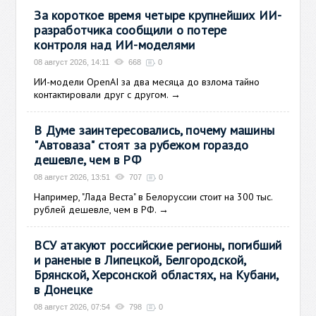
За короткое время четыре крупнейших ИИ-
разработчика сообщили о потере
контроля над ИИ-моделями
08 август 2026, 14:11
668
0
ИИ-модели OpenAI за два месяца до взлома тайно
контактировали друг с другом.
→
В Думе заинтересовались, почему машины
"Автоваза" стоят за рубежом гораздо
дешевле, чем в РФ
08 август 2026, 13:51
707
0
Например, "Лада Веста" в Белоруссии стоит на 300 тыс.
рублей дешевле, чем в РФ.
→
ВСУ атакуют российские регионы, погибший
и раненые в Липецкой, Белгородской,
Брянской, Херсонской областях, на Кубани,
в Донецке
08 август 2026, 07:54
798
0