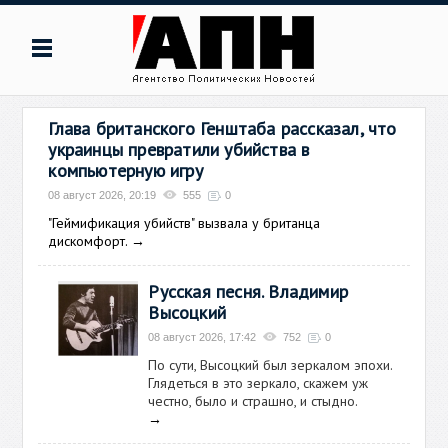
Глава британского Генштаба рассказал, что
украинцы превратили убийства в
компьютерную игру
08 август 2026, 20:19
555
0
"Геймификация убийств" вызвала у британца
дискомфорт.
→
Русская песня. Владимир
Высоцкий
08 август 2026, 17:42
752
0
По сути, Высоцкий был зеркалом эпохи.
Глядеться в это зеркало, скажем уж
честно, было и страшно, и стыдно.
→