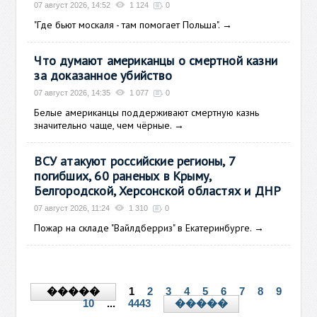
07 август 2026, 14:52
1 124
0
"Где бьют москаля - там помогает Польша".
→
Что думают американцы о смертной казни
за доказанное убийство
07 август 2026, 14:35
1 077
0
Белые американцы поддерживают смертную казнь
значительно чаще, чем чёрные.
→
ВСУ атакуют российские регионы, 7
погибших, 60 раненых в Крыму,
Белгородской, Херсонской областях и ДНР
07 август 2026, 11:24
1 310
0
Пожар на складе "Вайлдберриз" в Екатеринбурге.
→
1
2
3
4
5
6
7
8
9
�����
10
...
4443
�����