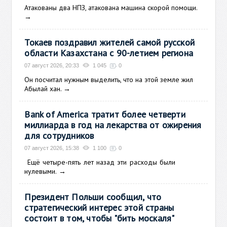
Атакованы два НПЗ, атакована машина скорой помощи.
→
Токаев поздравил жителей самой русской
области Казахстана с 90-летием региона
07 август 2026, 20:33
1 045
0
Он посчитал нужным выделить, что на этой земле жил
Абылай хан.
→
Bank of America тратит более четверти
миллиарда в год на лекарства от ожирения
для сотрудников
07 август 2026, 15:38
1 100
0
Ещё
четыре-пять лет назад эти расходы были
нулевыми.
→
Президент Польши сообщил, что
стратегический интерес этой страны
состоит в том, чтобы "бить москаля"