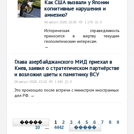
Как США вызвали у Японии
когнитивные нарушения и
амнезию?
06 август 2026, 22:05
1 178
0
Историческая справедливость
приносится в жертву текущим
геополитическим интересам.
→
Глава азербайджанского МИД приехал в
Киев, заявил о стратегическом партнёрстве
и возложил цветы к памятнику ВСУ
06 август 2026, 13:10
1 340
0
Это произошло после встречи с министром иностранных
дел РФ.
→
1
2
3
4
5
6
7
8
9
�����
10
...
4442
�����