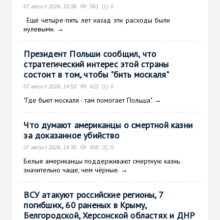
07 август 2026, 15:38
561
0
Ещё
четыре-пять лет назад эти расходы были
нулевыми.
→
Президент Польши сообщил, что
стратегический интерес этой страны
состоит в том, чтобы "бить москаля"
07 август 2026, 14:52
622
0
"Где бьют москаля - там помогает Польша".
→
Что думают американцы о смертной казни
за доказанное убийство
07 август 2026, 14:35
605
0
Белые американцы поддерживают смертную казнь
значительно чаще, чем чёрные.
→
ВСУ атакуют российские регионы, 7
погибших, 60 раненых в Крыму,
Белгородской, Херсонской областях и ДНР