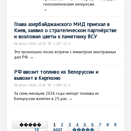
геополитическим интересам.
→
Глава азербайджанского МИД приехал в
Киев, заявил о стратегическом партнёрстве
и возложил цветы к памятнику ВСУ
06 август 2026, 13:10
1 237
0
Это произошло после встречи с министром иностранных
дел РФ.
→
РФ ввозит топливо из Белоруссии и
вывозит в Киргизию
06 август 2026, 12:28
1 089
0
За семь месяцев 2026 года импорт топлива из
Белоруссии взлетел в 25 раз.
→
1
2
3
4
5
6
7
8
9
�����
10
...
4442
�����