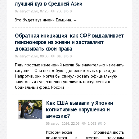
лучший вуз в Средней Азии
07 август 2026, 07:25
708
0
Это будет вуз имени Ельцина.
→
Обратная инициация: как СФР выдавливает
пенсионеров из жизни и заставляет
доказывать свои права
07 август 2026, 00:06
818
0
Пять простых изменений могли бы значительно изменить
ситуацию. Они не требуют дополнительных расходов.
Напротив, они могли бы стимулировать официальную
занятость и существенно увеличить поступления в
Социальный фонд России
→
Как США вызвали у Японии
когнитивные нарушения и
амнезию?
06 август 2026, 22:05
1 063
0
Историческая справедливость
приносится в жертву текущим