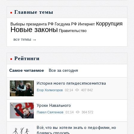
Главные темы
Коррупция
Выборы президента РФ
Госдума РФ
Интернет
Новые законы
Правительство
все темы →
Рейтинги
Самое читаемое
Все за сегодня
История моего пятидесятисемитства
Егор Холмогоров
02:14
407 842
Уроки Навального
Павел Святенков
01:14
364 572
Всё, что вы хотели знать о педофилии, но
боялись спросить