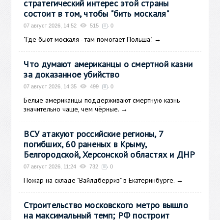
стратегический интерес этой страны
состоит в том, чтобы "бить москаля"
07 август 2026, 14:52
515
0
"Где бьют москаля - там помогает Польша".
→
Что думают американцы о смертной казни
за доказанное убийство
07 август 2026, 14:35
499
0
Белые американцы поддерживают смертную казнь
значительно чаще, чем чёрные.
→
ВСУ атакуют российские регионы, 7
погибших, 60 раненых в Крыму,
Белгородской, Херсонской областях и ДНР
07 август 2026, 11:24
732
0
Пожар на складе "Вайлдберриз" в Екатеринбурге.
→
Строительство московского метро вышло
на максимальный темп; РФ построит