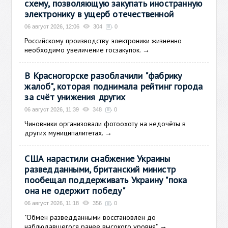
схему, позволяющую закупать иностранную
электронику в ущерб отечественной
06 август 2026, 12:06
304
0
Российскому производству электроники жизненно
необходимо увеличение госзакупок.
→
В Красногорске разоблачили "фабрику
жалоб", которая поднимала рейтинг города
за счёт унижения других
06 август 2026, 11:39
348
0
Чиновники организовали фотоохоту на недочёты в
других муниципалитетах.
→
США нарастили снабжение Украины
разведданными, британский министр
пообещал поддерживать Украину "пока
она не одержит победу"
06 август 2026, 11:18
356
0
"Обмен разведданными восстановлен до
наблюдавшегося ранее высокого уровня".
→