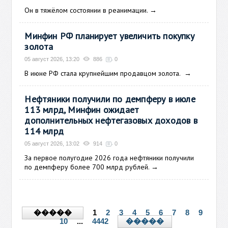
Он в тяжёлом состоянии в реанимации.
→
Минфин РФ планирует увеличить покупку
золота
05 август 2026, 13:20
886
0
В июне РФ стала крупнейшим продавцом золота.
→
Нефтяники получили по демпферу в июле
113 млрд, Минфин ожидает
дополнительных нефтегазовых доходов в
114 млрд
05 август 2026, 13:02
914
0
За первое полугодие 2026 года нефтяники получили
по демпферу более 700 млрд рублей.
→
1
2
3
4
5
6
7
8
9
�����
10
...
4442
�����