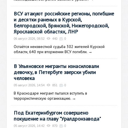
ВСУ атакуют российские регионы, погибшие
и десятки раненых в Курской,
Белгородской, Брянской, Нижегородской,
Ярославской областях, ЛНР
06 август 2026, 08:52
440
0
Остаётся неизвестной судьба 302 жителей Курской
области, 640 при вторжении ВСУ погибли.
→
В Ульяновске мигранты изнасиловали
девочку, в Петербуге зверски убили
человека
05 август 2026, 14:54
851
0
В Краснодаре мигрант пытался вступить в
террористическую организацию.
→
Под Екатеринбургом совершено
покушение на главу "Уралдронзавода"
05 август 2026, 14:42
870
0