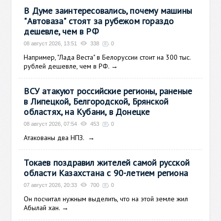
В Думе заинтересовались, почему машины
"Автоваза" стоят за рубежом гораздо
дешевле, чем в РФ
08 август 2026, 13:51
338
0
Например, "Лада Веста" в Белоруссии стоит на 300 тыс.
рублей дешевле, чем в РФ.
→
ВСУ атакуют российские регионы, раненые
в Липецкой, Белгородской, Брянской
областях, на Кубани, в Донецке
08 август 2026, 07:54
453
0
Атакованы два НПЗ.
→
Токаев поздравил жителей самой русской
области Казахстана с 90-летием региона
07 август 2026, 20:33
700
0
Он посчитал нужным выделить, что на этой земле жил
Абылай хан.
→