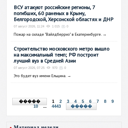
ВСУ атакуют российские регионы, 7
погибших, 60 раненых в Крыму,
Белгородской, Херсонской областях и ДНР
07 август 2026, 11:24
1 015
0
Пожар на складе "Вайлдберриз" в Екатеринбурге.
→
Строительство московского метро вышло
на максимальный темп; РФ построит
лучший вуз в Средней Азии
07 август 2026, 07:25
970
0
Это будет вуз имени Ельцина.
→
1
2
3
4
5
6
7
8
9
�����
10
...
4443
�����
Материал недели