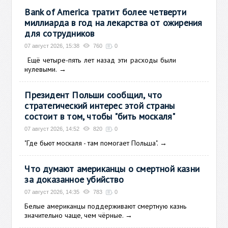
Bank of America тратит более четверти
миллиарда в год на лекарства от ожирения
для сотрудников
07 август 2026, 15:38
760
0
Ещё
четыре-пять лет назад эти расходы были
нулевыми.
→
Президент Польши сообщил, что
стратегический интерес этой страны
состоит в том, чтобы "бить москаля"
07 август 2026, 14:52
820
0
"Где бьют москаля - там помогает Польша".
→
Что думают американцы о смертной казни
за доказанное убийство
07 август 2026, 14:35
783
0
Белые американцы поддерживают смертную казнь
значительно чаще, чем чёрные.
→