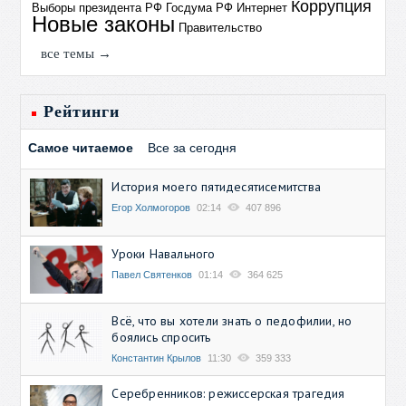
Коррупция
Выборы президента РФ
Госдума РФ
Интернет
Новые законы
Правительство
все темы →
Рейтинги
Самое читаемое
Все за сегодня
История моего пятидесятисемитства
Егор Холмогоров
02:14
407 896
Уроки Навального
Павел Святенков
01:14
364 625
Всё, что вы хотели знать о педофилии, но
боялись спросить
Константин Крылов
11:30
359 333
Серебренников: режиссерская трагедия