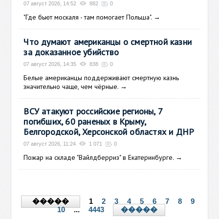
07 август 2026, 14:52
882
0
"Где бьют москаля - там помогает Польша".
→
Что думают американцы о смертной казни
за доказанное убийство
07 август 2026, 14:35
838
0
Белые американцы поддерживают смертную казнь
значительно чаще, чем чёрные.
→
ВСУ атакуют российские регионы, 7
погибших, 60 раненых в Крыму,
Белгородской, Херсонской областях и ДНР
07 август 2026, 11:24
1 071
0
Пожар на складе "Вайлдберриз" в Екатеринбурге.
→
1
2
3
4
5
6
7
8
9
�����
10
...
4443
�����