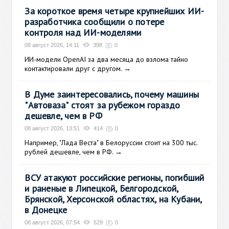
За короткое время четыре крупнейших ИИ-
разработчика сообщили о потере
контроля над ИИ-моделями
08 август 2026, 14:11
398
0
ИИ-модели OpenAI за два месяца до взлома тайно
контактировали друг с другом.
→
В Думе заинтересовались, почему машины
"Автоваза" стоят за рубежом гораздо
дешевле, чем в РФ
08 август 2026, 13:51
414
0
Например, "Лада Веста" в Белоруссии стоит на 300 тыс.
рублей дешевле, чем в РФ.
→
ВСУ атакуют российские регионы, погибший
и раненые в Липецкой, Белгородской,
Брянской, Херсонской областях, на Кубани,
в Донецке
08 август 2026, 07:54
529
0