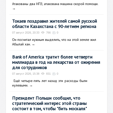
Атакованы два НПЗ, атакована машина скорой помощи.
→
Токаев поздравил жителей самой русской
области Казахстана с 90-летием региона
07 август 2026, 20:33
766
0
Он посчитал нужным выделить, что на этой земле жил
Абылай хан.
→
Bank of America тратит более четверти
миллиарда в год на лекарства от ожирения
для сотрудников
07 август 2026, 15:38
831
0
Ещё
четыре-пять лет назад эти расходы были
нулевыми.
→
Президент Польши сообщил, что
стратегический интерес этой страны
состоит в том, чтобы "бить москаля"