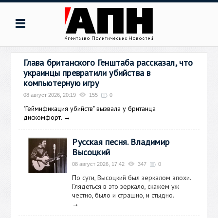
Глава британского Генштаба рассказал, что
украинцы превратили убийства в
компьютерную игру
08 август 2026, 20:19
155
0
"Геймификация убийств" вызвала у британца
дискомфорт.
→
Русская песня. Владимир
Высоцкий
08 август 2026, 17:42
347
0
По сути, Высоцкий был зеркалом эпохи.
Глядеться в это зеркало, скажем уж
честно, было и страшно, и стыдно.
→