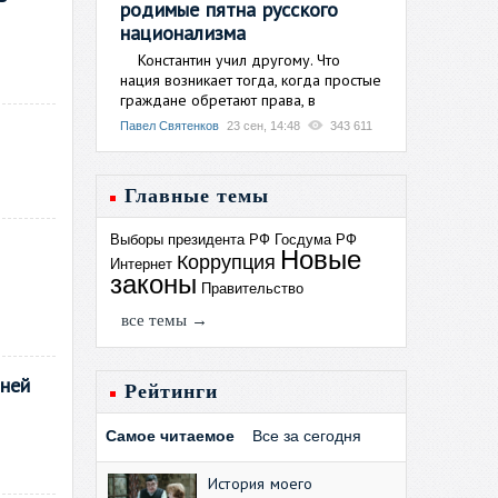
родимые пятна русского
национализма
Константин учил другому. Что
нация возникает тогда, когда простые
граждане обретают права, в
Павел Святенков
23 сен, 14:48
343 611
Главные темы
Выборы президента РФ
Госдума РФ
Новые
Коррупция
Интернет
законы
Правительство
все темы →
дней
Рейтинги
Самое читаемое
Все за сегодня
История моего