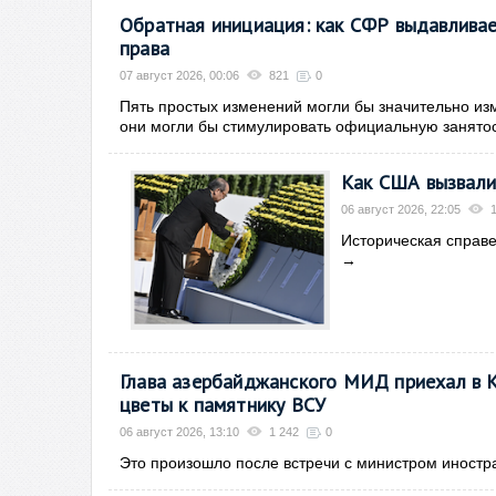
Обратная инициация: как СФР выдавливае
права
07 август 2026, 00:06
821
0
Пять простых изменений могли бы значительно из
они могли бы стимулировать официальную занятос
Как США вызвали
06 август 2026, 22:05
Историческая справе
→
Глава азербайджанского МИД приехал в К
цветы к памятнику ВСУ
06 август 2026, 13:10
1 242
0
Это произошло после встречи с министром иностр