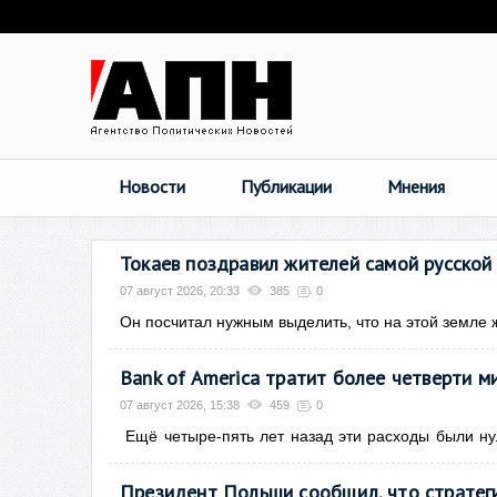
Новости
Публикации
Мнения
Токаев поздравил жителей самой русской
07 август 2026, 20:33
385
0
Он посчитал нужным выделить, что на этой земле 
Bank of America тратит более четверти м
07 август 2026, 15:38
459
0
Ещё
четыре-пять лет назад эти расходы были н
Президент Польши сообщил, что стратеги