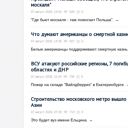
москаля"
07 август 2026, 14:52
526
0
"Где бьют москаля - там помогает Польша".
→
Что думают американцы о смертной казни
07 август 2026, 14:35
507
0
Белые американцы поддерживают смертную казнь 
ВСУ атакуют российские регионы, 7 погиб
областях и ДНР
07 август 2026, 11:24
738
0
Пожар на складе "Вайлдберриз" в Екатеринбурге.
Строительство московского метро вышло 
Азии
07 август 2026, 07:25
713
0
Это будет вуз имени Ельцина.
→