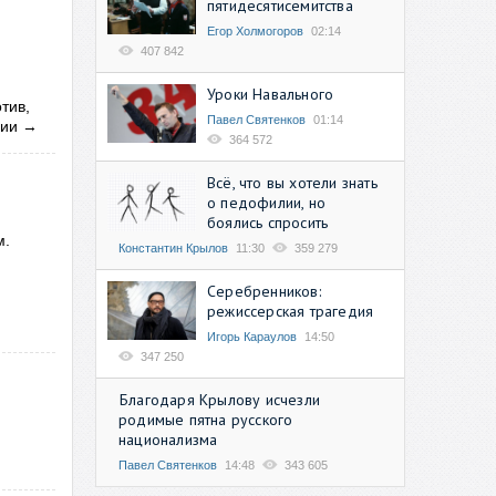
пятидесятисемитства
Егор Холмогоров
02:14
407 842
Уроки Навального
тив,
Павел Святенков
01:14
сии
→
364 572
Всё, что вы хотели знать
о педофилии, но
боялись спросить
м.
Константин Крылов
11:30
359 279
Серебренников:
режиссерская трагедия
Игорь Караулов
14:50
347 250
Благодаря Крылову исчезли
родимые пятна русского
национализма
Павел Святенков
14:48
343 605