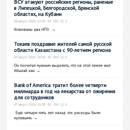
ВСУ атакуют российские регионы, раненые
в Липецкой, Белгородской, Брянской
областях, на Кубани
08 август 2026, 07:54
393
0
Атакованы два НПЗ.
→
Токаев поздравил жителей самой русской
области Казахстана с 90-летием региона
07 август 2026, 20:33
644
0
Он посчитал нужным выделить, что на этой земле жил
Абылай хан.
→
Bank of America тратит более четверти
миллиарда в год на лекарства от ожирения
для сотрудников
07 август 2026, 15:38
704
0
Ещё
четыре-пять лет назад эти расходы были
нулевыми.
→