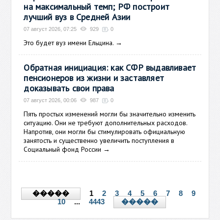
на максимальный темп; РФ построит
лучший вуз в Средней Азии
07 август 2026, 07:25
929
0
Это будет вуз имени Ельцина.
→
Обратная инициация: как СФР выдавливает
пенсионеров из жизни и заставляет
доказывать свои права
07 август 2026, 00:06
987
0
Пять простых изменений могли бы значительно изменить
ситуацию. Они не требуют дополнительных расходов.
Напротив, они могли бы стимулировать официальную
занятость и существенно увеличить поступления в
Социальный фонд России
→
1
2
3
4
5
6
7
8
9
�����
10
...
4443
�����