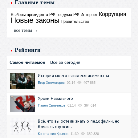
Главные темы
Коррупция
Выборы президента РФ
Госдума РФ
Интернет
Новые законы
Правительство
все темы →
Рейтинги
Самое читаемое
Все за сегодня
История моего пятидесятисемитства
Егор Холмогоров
02:14
407 885
Уроки Навального
Павел Святенков
01:14
364 614
Всё, что вы хотели знать о педофилии, но
боялись спросить
Константин Крылов
11:30
359 320