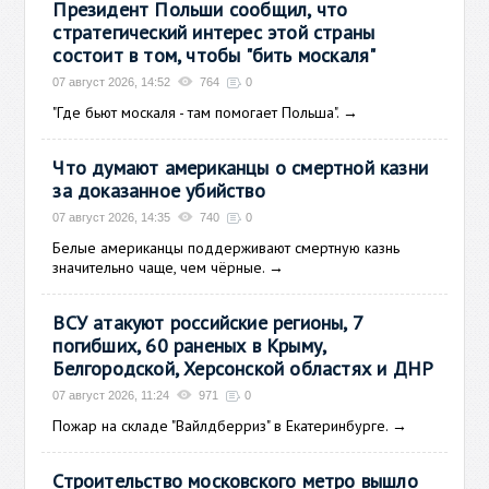
Президент Польши сообщил, что
стратегический интерес этой страны
состоит в том, чтобы "бить москаля"
07 август 2026, 14:52
764
0
"Где бьют москаля - там помогает Польша".
→
Что думают американцы о смертной казни
за доказанное убийство
07 август 2026, 14:35
740
0
Белые американцы поддерживают смертную казнь
значительно чаще, чем чёрные.
→
ВСУ атакуют российские регионы, 7
погибших, 60 раненых в Крыму,
Белгородской, Херсонской областях и ДНР
07 август 2026, 11:24
971
0
Пожар на складе "Вайлдберриз" в Екатеринбурге.
→
Строительство московского метро вышло