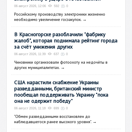
06 август 2026, 12:06
592
0
Российскому производству электроники жизненно
необходимо увеличение госзакупок.
→
В Красногорске разоблачили "фабрику
жалоб", которая поднимала рейтинг города
за счёт унижения других
06 август 2026, 11:39
637
0
Чиновники организовали фотоохоту на недочёты в
других муниципалитетах.
→
США нарастили снабжение Украины
разведданными, британский министр
пообещал поддерживать Украину "пока
она не одержит победу"
06 август 2026, 11:18
699
0
"Обмен разведданными восстановлен до
наблюдавшегося ранее высокого уровня".
→