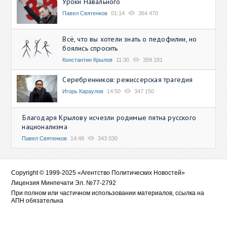
Уроки Навального
Павел Святенков
01:14
364 470
Всё, что вы хотели знать о педофилии, но
боялись спросить
Константин Крылов
11:30
359 181
Серебренников: режиссерская трагедия
Игорь Караулов
14:50
347 150
Благодаря Крылову исчезли родимые пятна русского
национализма
Павел Святенков
14:48
343 030
Copyright © 1999-2025 «Агентство Политических Новостей»
Лицензия Минпечати Эл. №77-2792
При полном или частичном использовании материалов, ссылка на
АПН обязательна