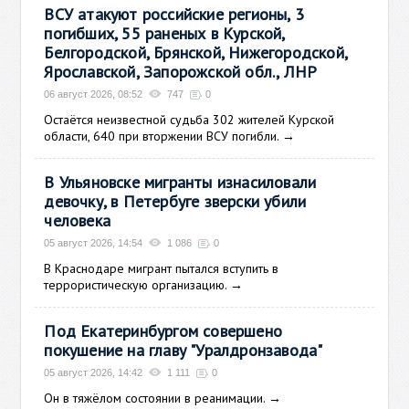
ВСУ атакуют российские регионы, 3
погибших, 55 раненых в Курской,
Белгородской, Брянской, Нижегородской,
Ярославской, Запорожской обл., ЛНР
06 август 2026, 08:52
747
0
Остаётся неизвестной судьба 302 жителей Курской
области, 640 при вторжении ВСУ погибли.
→
В Ульяновске мигранты изнасиловали
девочку, в Петербуге зверски убили
человека
05 август 2026, 14:54
1 086
0
В Краснодаре мигрант пытался вступить в
террористическую организацию.
→
Под Екатеринбургом совершено
покушение на главу "Уралдронзавода"
05 август 2026, 14:42
1 111
0
Он в тяжёлом состоянии в реанимации.
→