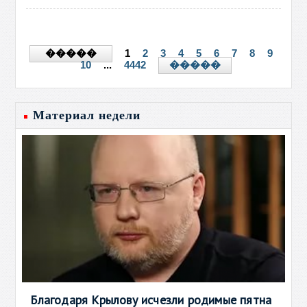
1
2
3
4
5
6
7
8
9
�����
10
...
4442
�����
Материал недели
Благодаря Крылову исчезли родимые пятна