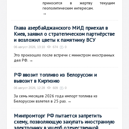
приносится в жертву текущим
геополитическим интересам.
→
Глава азербайджанского МИД приехал в
Киев, заявил о стратегическом партнёрстве
и возложил цветы к памятнику ВСУ
06 август 2026, 13:10
674
0
Это произошло после встречи с министром иностранных
дел РФ.
→
РФ ввозит топливо из Белоруссии и
вывозит в Киргизию
06 август 2026, 12:28
609
0
За семь месяцев 2026 года импорт топлива из
Белоруссии взлетел в 25 раз.
→
Минпромторг РФ пытается запретить
схему, позволяющую закупать иностранную
электронику в ущерб отечественной