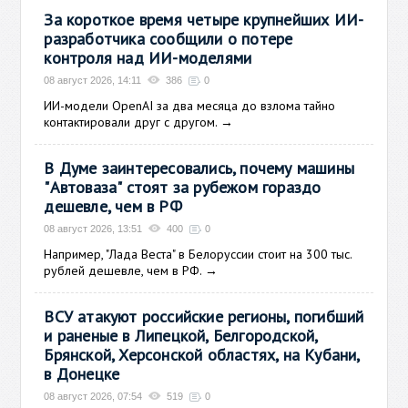
За короткое время четыре крупнейших ИИ-
разработчика сообщили о потере
контроля над ИИ-моделями
08 август 2026, 14:11
386
0
ИИ-модели OpenAI за два месяца до взлома тайно
контактировали друг с другом.
→
В Думе заинтересовались, почему машины
"Автоваза" стоят за рубежом гораздо
дешевле, чем в РФ
08 август 2026, 13:51
400
0
Например, "Лада Веста" в Белоруссии стоит на 300 тыс.
рублей дешевле, чем в РФ.
→
ВСУ атакуют российские регионы, погибший
и раненые в Липецкой, Белгородской,
Брянской, Херсонской областях, на Кубани,
в Донецке
08 август 2026, 07:54
519
0