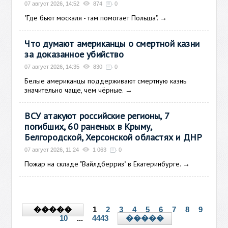
07 август 2026, 14:52
874
0
"Где бьют москаля - там помогает Польша".
→
Что думают американцы о смертной казни
за доказанное убийство
07 август 2026, 14:35
830
0
Белые американцы поддерживают смертную казнь
значительно чаще, чем чёрные.
→
ВСУ атакуют российские регионы, 7
погибших, 60 раненых в Крыму,
Белгородской, Херсонской областях и ДНР
07 август 2026, 11:24
1 063
0
Пожар на складе "Вайлдберриз" в Екатеринбурге.
→
1
2
3
4
5
6
7
8
9
�����
10
...
4443
�����