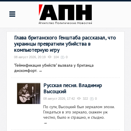
Глава британского Генштаба рассказал, что
украинцы превратили убийства в
компьютерную игру
08 август 2026, 20:19
104
0
"Геймификация убийств" вызвала у британца
дискомфорт.
→
Русская песня. Владимир
Высоцкий
08 август 2026, 17:42
322
0
По сути, Высоцкий был зеркалом эпохи.
Глядеться в это зеркало, скажем уж
честно, было и страшно, и стыдно.
→