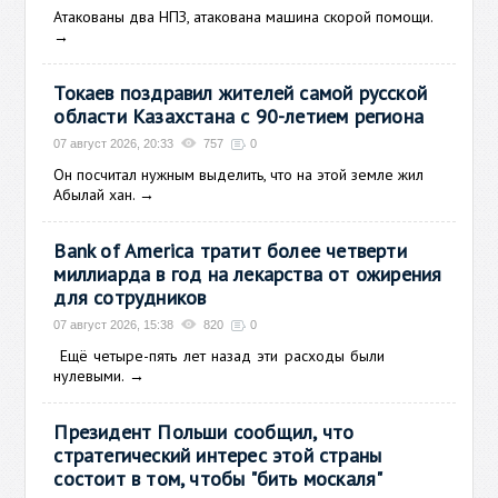
Атакованы два НПЗ, атакована машина скорой помощи.
→
Токаев поздравил жителей самой русской
области Казахстана с 90-летием региона
07 август 2026, 20:33
757
0
Он посчитал нужным выделить, что на этой земле жил
Абылай хан.
→
Bank of America тратит более четверти
миллиарда в год на лекарства от ожирения
для сотрудников
07 август 2026, 15:38
820
0
Ещё
четыре-пять лет назад эти расходы были
нулевыми.
→
Президент Польши сообщил, что
стратегический интерес этой страны
состоит в том, чтобы "бить москаля"