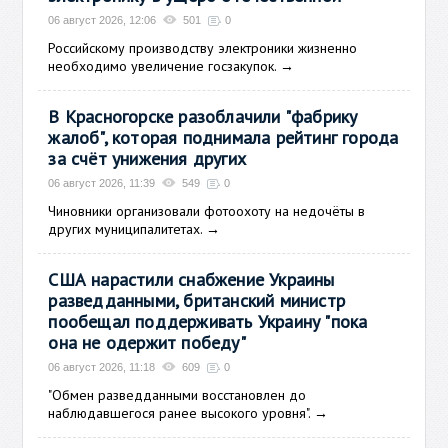
06 август 2026, 12:06
501
0
Российскому производству электроники жизненно
необходимо увеличение госзакупок.
→
В Красногорске разоблачили "фабрику
жалоб", которая поднимала рейтинг города
за счёт унижения других
06 август 2026, 11:39
549
0
Чиновники организовали фотоохоту на недочёты в
других муниципалитетах.
→
США нарастили снабжение Украины
разведданными, британский министр
пообещал поддерживать Украину "пока
она не одержит победу"
06 август 2026, 11:18
609
0
"Обмен разведданными восстановлен до
наблюдавшегося ранее высокого уровня".
→