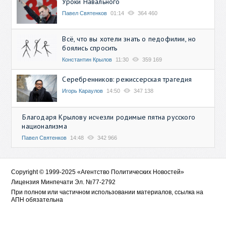
Уроки Навального
Павел Святенков
01:14
364 460
Всё, что вы хотели знать о педофилии, но
боялись спросить
Константин Крылов
11:30
359 169
Серебренников: режиссерская трагедия
Игорь Караулов
14:50
347 138
Благодаря Крылову исчезли родимые пятна русского
национализма
Павел Святенков
14:48
342 966
Copyright © 1999-2025 «Агентство Политических Новостей»
Лицензия Минпечати Эл. №77-2792
При полном или частичном использовании материалов, ссылка на
АПН обязательна