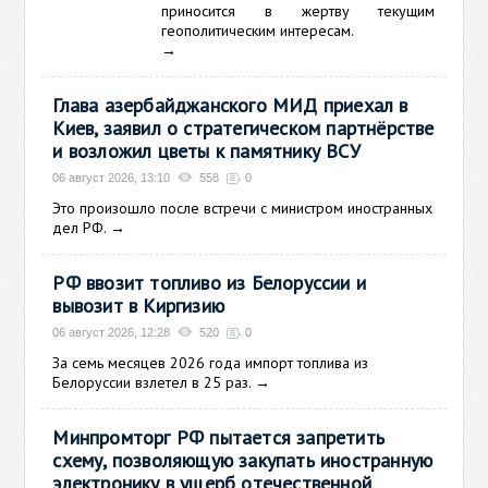
приносится в жертву текущим
геополитическим интересам.
→
Глава азербайджанского МИД приехал в
Киев, заявил о стратегическом партнёрстве
и возложил цветы к памятнику ВСУ
06 август 2026, 13:10
558
0
Это произошло после встречи с министром иностранных
дел РФ.
→
РФ ввозит топливо из Белоруссии и
вывозит в Киргизию
06 август 2026, 12:28
520
0
За семь месяцев 2026 года импорт топлива из
Белоруссии взлетел в 25 раз.
→
Минпромторг РФ пытается запретить
схему, позволяющую закупать иностранную
электронику в ущерб отечественной