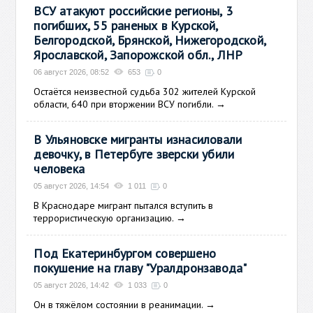
ВСУ атакуют российские регионы, 3
погибших, 55 раненых в Курской,
Белгородской, Брянской, Нижегородской,
Ярославской, Запорожской обл., ЛНР
06 август 2026, 08:52
653
0
Остаётся неизвестной судьба 302 жителей Курской
области, 640 при вторжении ВСУ погибли.
→
В Ульяновске мигранты изнасиловали
девочку, в Петербуге зверски убили
человека
05 август 2026, 14:54
1 011
0
В Краснодаре мигрант пытался вступить в
террористическую организацию.
→
Под Екатеринбургом совершено
покушение на главу "Уралдронзавода"
05 август 2026, 14:42
1 033
0
Он в тяжёлом состоянии в реанимации.
→