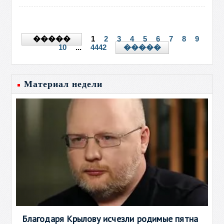
1
2
3
4
5
6
7
8
9
�����
10
...
4442
�����
Материал недели
Благодаря Крылову исчезли родимые пятна