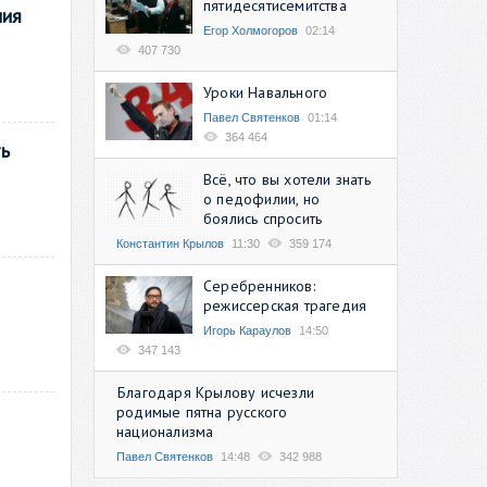
пятидесятисемитства
ния
Егор Холмогоров
02:14
407 730
Уроки Навального
Павел Святенков
01:14
364 464
ть
Всё, что вы хотели знать
о педофилии, но
боялись спросить
Константин Крылов
11:30
359 174
Серебренников:
режиссерская трагедия
Игорь Караулов
14:50
347 143
Благодаря Крылову исчезли
родимые пятна русского
национализма
Павел Святенков
14:48
342 988