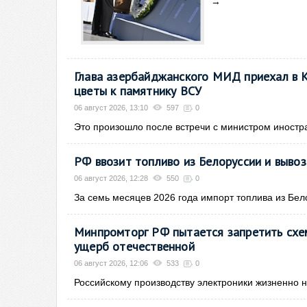
→
Глава азербайджанского МИД приехал в К
цветы к памятнику ВСУ
06 август 2026, 13:10
597
0
Это произошло после встречи с министром иностр
РФ ввозит топливо из Белоруссии и вывоз
06 август 2026, 12:28
550
0
За семь месяцев 2026 года импорт топлива из Бело
Минпромторг РФ пытается запретить схем
ущерб отечественной
06 август 2026, 12:06
533
0
Российскому производству электроники жизненно н