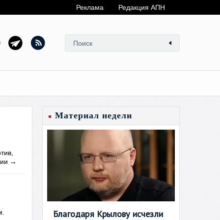
Реклама
Редакция АПН
Материал недели
тив,
сии
→
Благодаря Крылову исчезли
м.