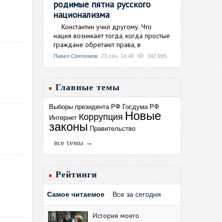
родимые пятна русского
национализма
Константин учил другому. Что
нация возникает тогда, когда простые
граждане обретают права, в
Павел Святенков
23 сен, 14:48
342 995
Главные темы
Выборы президента РФ
Госдума РФ
Новые
Коррупция
Интернет
законы
Правительство
все темы →
Рейтинги
Самое читаемое
Все за сегодня
История моего