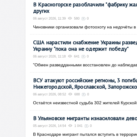
В Красногорске разоблачили "фабрику жал
других
06 август 2026, 11:39
580
0
Чиновники организовали фотоохоту на недочёты в
США нарастили снабжение Украины разве
Украину "пока она не одержит победу"
06 август 2026, 11:18
641
0
"Обмен разведданными восстановлен до наблюдав
ВСУ атакуют российские регионы, 3 погибш
Нижегородской, Ярославской, Запорожско
06 август 2026, 08:52
688
0
Остаётся неизвестной судьба 302 жителей Курской
В Ульяновске мигранты изнасиловали дево
05 август 2026, 14:54
1 041
0
В Краснодаре мигрант пытался вступить в террори