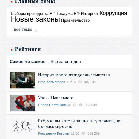
Главные темы
Коррупция
Выборы президента РФ
Госдума РФ
Интернет
Новые законы
Правительство
все темы →
Рейтинги
Самое читаемое
Все за сегодня
История моего пятидесятисемитства
Егор Холмогоров
02:14
407 819
Уроки Навального
Павел Святенков
01:14
364 549
Всё, что вы хотели знать о педофилии, но
боялись спросить
Константин Крылов
11:30
359 259