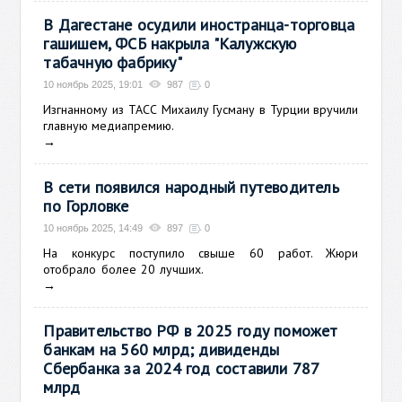
В Дагестане осудили иностранца-торговца
гашишем, ФСБ накрыла "Калужскую
табачную фабрику"
10 ноябрь 2025, 19:01
987
0
Изгнанному из ТАСС Михаилу Гусману в Турции вручили
главную медиапремию.
→
В сети появился народный путеводитель
по Горловке
10 ноябрь 2025, 14:49
897
0
На конкурс поступило свыше 60 работ. Жюри
отобрало более 20 лучших.
→
Правительство РФ в 2025 году поможет
банкам на 560 млрд; дивиденды
Сбербанка за 2024 год составили 787
млрд