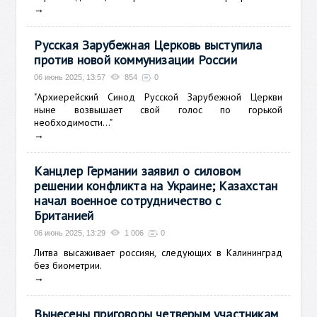
→
Русская Зарубежная Церковь выступила
против новой коммунизации России
06 июнь 2025, 13:57
854
0
"Архиерейский Синод Русской Зарубежной Церкви
ныне возвышает свой голос по горькой
необходимости..."
→
Канцлер Германии заявил о силовом
решении конфликта на Украине; Казахстан
начал военное сотрудничество с
Британией
06 июнь 2025, 13:29
1 006
0
Литва высаживает россиян, следующих в Калининград
без биометрии.
→
Вынесены приговоры четверым участникам