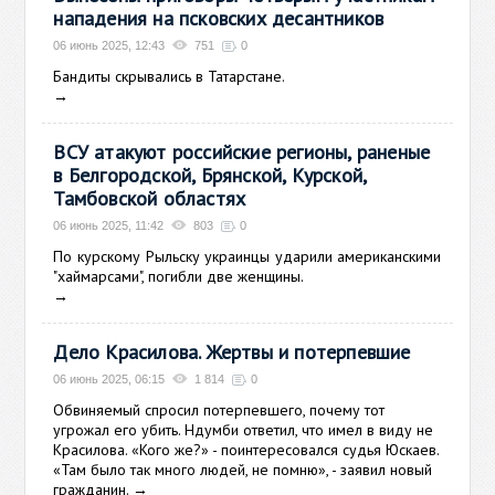
нападения на псковских десантников
06 июнь 2025, 12:43
751
0
Бандиты скрывались в Татарстане.
→
ВСУ атакуют российские регионы, раненые
в Белгородской, Брянской, Курской,
Тамбовской областях
06 июнь 2025, 11:42
803
0
По курскому Рыльску украинцы ударили американскими
"хаймарсами", погибли две женщины.
→
Дело Красилова. Жертвы и потерпевшие
06 июнь 2025, 06:15
1 814
0
Обвиняемый спросил потерпевшего, почему тот
угрожал его убить. Ндумби ответил, что имел в виду не
Красилова. «Кого же?» - поинтересовался судья Юскаев.
«Там было так много людей, не помню», - заявил новый
гражданин.
→