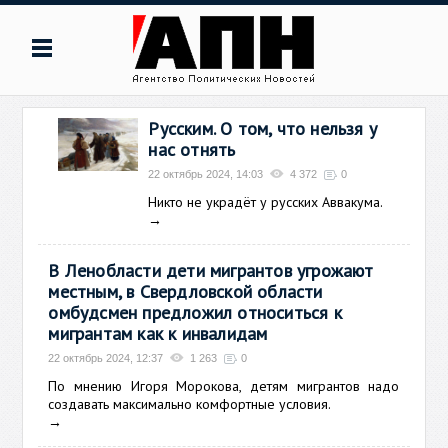
Русским. О том, что нельзя у
нас отнять
22 октябрь 2024, 14:03
4 372
0
Никто не украдёт у русских Аввакума.
→
В Ленобласти дети мигрантов угрожают
местным, в Свердловской области
омбудсмен предложил относиться к
мигрантам как к инвалидам
22 октябрь 2024, 12:37
1 263
0
По мнению Игоря Морокова, детям мигрантов надо
создавать максимально комфортные условия.
→