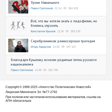
Уроки Навального
Павел Святенков
01:14
364 429
Всё, что вы хотели знать о педофилии, но
боялись спросить
Константин Крылов
11:30
359 139
Серебренников: режиссерская трагедия
Игорь Караулов
14:50
347 107
Благодаря Крылову исчезли родимые пятна русского
национализма
Павел Святенков
14:48
342 790
Copyright © 1999-2025 «Агентство Политических Новостей»
Лицензия Минпечати Эл. №77-2792
При полном или частичном использовании материалов, ссылка на
АПН обязательна