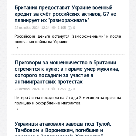
Британия предоставит Украине военный
кредит за счёт российских активов, G7 не
планирует их "размораживать"
22 октябрь 2024, 12:24
1 105
0
Российские деньги останутся "замороженными" и после
окончания войны на Украине.
→
Приговоры за мошенничество в Британии
стремятся к нулю; в тюрьме умер мужчина,
которого посадили за участие в
антимигрантских протестах
22 октябрь 2024, 11:31
1 258
0
Питера Линча посадили на 2 года 8 месяцев за крики на
полицию и оскорбление мигрантов.
→
Украинцы атаковали заводы под Тулой,
Тамбовом и Воронежем, погибшие и