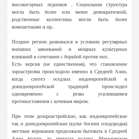
высокогорных ледников . Социальная структура
могла быть более или менее демократичной,
родственные коллективы могли быть более
компактными и пр..
Позднее регион развивался в условиях регулярных
внешних завоеваний и мощных культурных
вливаний в сочетании с борьбой против них.
Есть версия (не единственная), что становление
зороастризма происходило именно в Средней Азии,
когда синтез оседлых индоевропейской и
доиндоевропейской традиций происходил
одновременно с резко усилившимся
противостоянием с кочевым миром.
При этом дозороастрийские, как индоевропейские
так и доиндоевропейские (культ богини плодородья)
местные верования продолжали бытовать в Средней
Азии вплоть до прихода ислама. Македонские