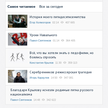
Самое читаемое
Все за сегодня
История моего пятидесятисемитства
Егор Холмогоров
02:14
407 665
Уроки Навального
Павел Святенков
01:14
364 405
Всё, что вы хотели знать о педофилии, но
боялись спросить
Константин Крылов
11:30
359 113
Серебренников: режиссерская трагедия
Игорь Караулов
14:50
347 081
Благодаря Крылову исчезли родимые пятна русского
национализма
Павел Святенков
14:48
342 622