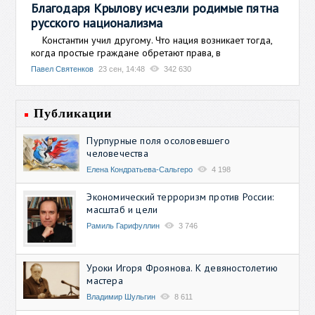
Благодаря Крылову исчезли родимые пятна
русского национализма
Константин учил другому. Что нация возникает тогда,
когда простые граждане обретают права, в
Павел Святенков
23 сен, 14:48
342 630
Публикации
Пурпурные поля осоловевшего
человечества
Елена Кондратьева-Сальгеро
4 198
Экономический терроризм против России:
масштаб и цели
Рамиль Гарифуллин
3 746
Уроки Игоря Фроянова. К девяностолетию
мастера
Владимир Шульгин
8 611