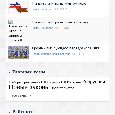
Transnistria. Игра на минном поле - III
Роман Коноплев
9 832
Transnistria. Игра на минном поле - II
Роман Коноплев
10 795
Хроники пикирующего передозировщика
Елена Кондратьева-Сальгеро
11 360
Главные темы
Коррупция
Выборы президента РФ
Госдума РФ
Интернет
Новые законы
Правительство
все темы →
Рейтинги