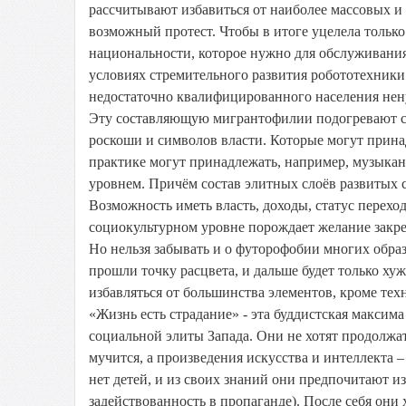
рассчитывают избавиться от наиболее массовых 
возможный протест. Чтобы в итоге уцелела только
национальности, которое нужно для обслуживания
условиях стремительного развития робототехники
недостаточно квалифицированного населения не
Эту составляющую мигрантофилии подогревают с
роскоши и символов власти. Которые могут прина
практике могут принадлежать, например, музыкан
уровнем. Причём состав элитных слоёв развитых 
Возможность иметь власть, доходы, статус перехо
социокультурном уровне порождает желание закр
Но нельзя забывать и о футорофобии многих обра
прошли точку расцвета, и дальше будет только хуж
избавляться от большинства элементов, кроме тех
«Жизнь есть страдание» - эта буддистская максим
социальной элиты Запада. Они не хотят продолжа
мучится, а произведения искусства и интеллекта –
нет детей, и из своих знаний они предпочитают и
задействованность в пропаганде). После себя они 