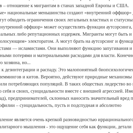
в – отношение к мигрантам в станах западной Европы и США.
ные» национальные меньшинства создают «внутренний оффшор» 
ут обходить ограничения своих легальных властных и статусны
нутренний оффшор» может осуществлять функции аутсорсинга, т
риальных либо репутационных издержек. Мигранты могут быть и
голосующим» электоратом. А могут брать на аутсорсинг и функ
ористами — исламистами. Они выполняют функцию запугивания и
ыми потерями и материальными расходами для власти. Конечн
 хозяина, но...
 к дезинтеграции и распаду. Это малопонятный биопсихологиче
леммингов и китов. Вероятно, действуют природные механизмы
 или потребляющих популяций. В таких обществах лидерство во
 себя и своих, суицидальности вместе с внешней агрессией. Им
ад), предпринимателей, склонных наносить значительный вред 
офилии – суицидальность, пусть и подспудная и абсолютно
шление является очень крепкой разновидностью иррациональног
литарного мышления - это ощущение себя как функции, детали