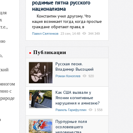
родимые пятна русского
национализма
для
Константин учил другому. Что
х
нация возникает тогда, когда простые
граждане обретают права, в
.е.,
Павел Святенков
23 сен, 14:48
344 349
цию
Публикации
о,
Русская песня.
Владимир Высоцкий
ский
Роман Коноплев
920
 многом
енно с
Как США вызвали у
Японии когнитивные
природе
нарушения и амнезию?
Рамиль Гарифуллин
1 558
о
Пурпурные поля
осоловевшего
человечества