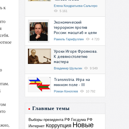
Елена Кондратьева-Сальгеро
ь к
5 161
что
Экономический
терроризм против
я
России: масштаб и цели
себя.
Рамиль Гарифуллин
4 720
лютное
Уроки Игоря Фроянова.
К девяностолетию
мастера
Владимир Шульгин
9 549
о
Transnistria. Игра на
нтам.
минном поле - III
х
Роман Коноплев
10 792
том
Главные темы
это
Выборы президента РФ
Госдума РФ
Новые
Коррупция
ожно,
Интернет