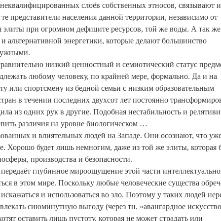
и неквалифицированных слоёв собственных этносов, связывают 
 те представители населения данной территории, независимо от
 элиты при огромном дефиците ресурсов, той же воды. А так же
 и альтернативной энергетики, которые делают большинство
нужными.
равнительно низкий ценностный и семиотический статус предм
длежать любому человеку, по крайней мере, формально. Да и на
ту или спортсмену из бедной семьи с низким образовательным
стран в течении последних двухсот лет постоянно трансформиров
дила из одних рук в другие. Подобная нестабильность и релятиви
епить различия на уровне биологическом …
зованных и влиятельных людей на Западе. Они осознают, что уж
е. Хорошо будет лишь немногим, даже из той же элиты, которая 
носферы, производства и безопасности.
а передаёт глубинное мироощущение этой части интеллектуально
ться в этом мире. Поскольку любые человеческие существа обре
 искажаться и использоваться во зло. Поэтому у таких людей нер
звлекать сиюминутную выгоду (через тн. «авангардное искусство
хотят оставить лишь пустоту, которая не может страдать или