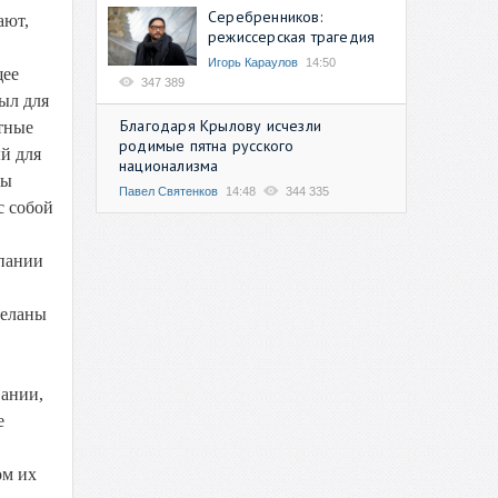
Серебренников:
ают,
режиссерская трагедия
Игорь Караулов
14:50
щее
347 389
был для
Благодаря Крылову исчезли
тные
родимые пятна русского
й для
национализма
пы
Павел Святенков
14:48
344 335
с собой
рпании
деланы
вании,
е
ом их