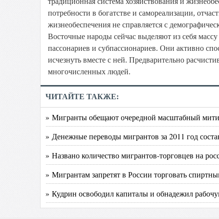
традиционная система хозяйствования и жизнеобе
потребности в богатстве и самореализации, отча
жизнеобеспечения не справляется с демографичес
Восточные народы сейчас выделяют из себя массу
пассонариев и субпассионариев. Они активно сп
исчезнуть вместе с ней. Предварительно расчистив
многочисленных людей.
ЧИТАЙТЕ ТАКЖЕ:
» Мигранты обещают очередной масштабный митин
» Денежные переводы мигрантов за 2011 год сос
» Названо количество мигрантов-торговцев на ро
» Мигрантам запретят в России торговать спиртны
» Кудрин освободил капиталы и обнадежил рабочу