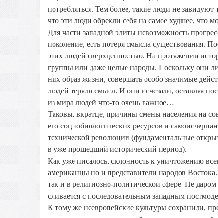
потребляться. Тем более, такие люди не завидуют 
что эти люди обрекли себя на самое худшее, что 
Для части западной элиты невозможность прогрес
поколение, есть потеря смысла существования. По
этих людей сверхценностью. На протяжении истор
группы или даже целые народы. Поскольку они л
них образ жизни, совершать особо значимые дейс
людей теряло смысл. И они исчезали, оставляя по
из мира людей что-то очень важное…
Таковы, вкратце, причины смены населения на со
его социобиологических ресурсов и самоисчерпани
технической революции (фундаментальные открыт
в уже прошедший исторический период).
Как уже писалось, склонность к уничтожению всего
американцы но и представители народов Востока.
так и в религиозно-политической сфере. Не даро
сливается с последовательным западным постмод
К тому же неевропейские культуры сохранили, пр