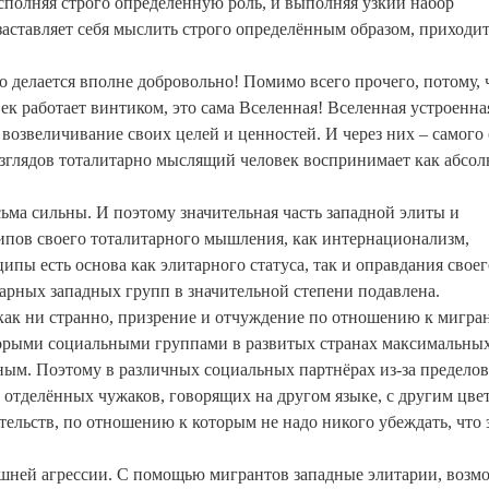
сполняя строго определённую роль, и выполняя узкий набор
заставляет себя мыслить строго определённым образом, приходит
делается вполне добровольно! Помимо всего прочего, потому, 
к работает винтиком, это сама Вселенная! Вселенная устроенна
возвеличивание своих целей и ценностей. И через них – самого 
зглядов тоталитарно мыслящий человек воспринимает как абсо
ьма сильны. И поэтому значительная часть западной элиты и
ипов своего тоталитарного мышления, как интернационализм,
ипы есть основа как элитарного статуса, так и оправдания своег
тарных западных групп в значительной степени подавлена.
ак ни странно, призрение и отчуждение по отношению к мигра
торыми социальными группами в развитых странах максимальны
ым. Поэтому в различных социальных партнёрах из-за пределов
 отделённых чужаков, говорящих на другом языке, с другим цве
ельств, по отношению к которым не надо никого убеждать, что 
ешней агрессии. С помощью мигрантов западные элитарии, возм