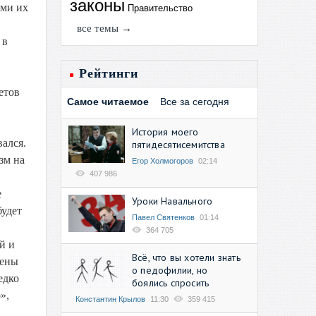
законы
ими их
Правительство
все темы →
 в
Рейтинги
етов
Самое читаемое
Все за сегодня
История моего
ался.
пятидесятисемитства
зм на
Егор Холмогоров
02:14
407 986
е
Уроки Навального
будет
Павел Святенков
01:14
364 705
й и
Всё, что вы хотели знать
чены
о педофилии, но
едко
боялись спросить
»,
Константин Крылов
11:30
359 415