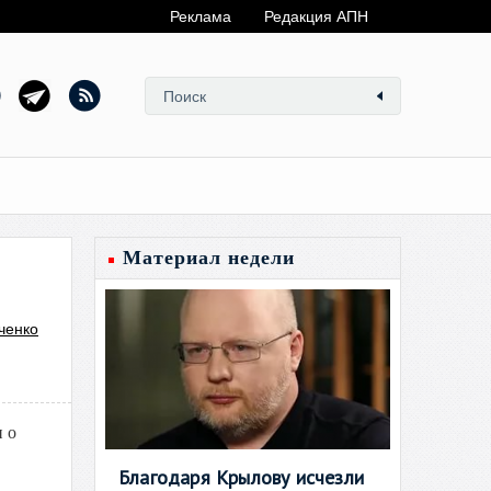
Реклама
Редакция АПН
Материал недели
ченко
и о
Благодаря Крылову исчезли