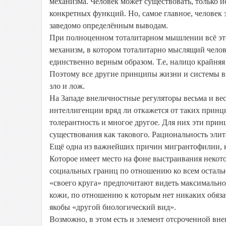
механизма. Человек может существовать, только и
конкретных функций. Но, самое главное, человек 
заведомо определённым выводам.
При полноценном тоталитарном мышлении всё это 
механизм, в котором тоталитарно мыслящий челове
единственно верным образом. Т.е, налицо крайняя 
Поэтому все другие принципы жизни и системы в
зло и лож.
На Западе внеличностные регуляторы весьма и вес
интеллигенции вряд ли откажется от таких принц
толерантность и многое другое. Для них эти принц
существования как такового. Рациональность эли
Ещё одна из важнейших причин мигрантофилии, к
Которое имеет место на фоне выстраивания неко
социальных границ по отношению ко всем остальн
«своего круга» предпочитают видеть максимально
кожи, по отношению к которым нет никаких обязат
якобы «другой биологический вид».
Возможно, в этом есть и элемент отсроченной вн