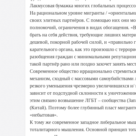
Лакмусовая бумажка многих глобальных процессо
На рациональном уровне мигранты / «ориенталь
своих элитных партнёров. С помощью них они мог
полномочий, ограничения в видах обогащения. «В
брать на себя действия, требующие лишних мате
дешевой, покорной рабочей силой, и «правильно 
карательного органа, как это произошло с терр
разобщения граждан с минимальными репутационн
такой партнёр рано или поздно захочет занять место
Современное общество иррационально стремиться
механизм, сходный с массовыми самоубийствами 
резкого уменьшения чрезмерно увеличившихся и/
зависит от подспудной склонности к уничтожению
этим связано возвышение ЛГБТ – сообщества (Зап
(Китай). Поэтому более глубинный пласт мигрант
«небытовая».
К тому же современное западное либеральное мы
тоталитарного мышления. Основной принцип тота