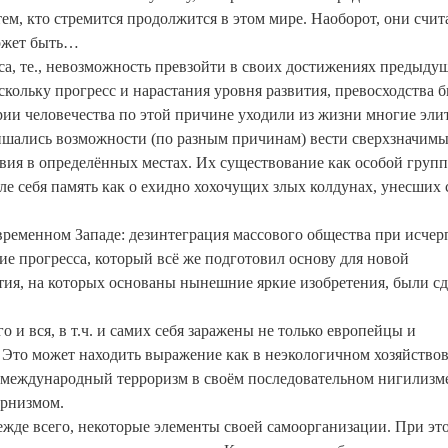
тем, кто стремится продолжится в этом мире. Наоборот, они счит
может быть…
са, те., невозможность превзойти в своих достижениях предыду
скольку прогресс и нарастания уровня развития, превосходства 
ии человечества по этой причине уходили из жизни многие эли
ишались возможности (по разным причинам) вести сверхзначимы
твия в определённых местах. Их существование как особой груп
сле себя память как о ехидно хохочущих злых колдунах, унесших 
временном Западе: дезинтеграция массового общества при исче
е прогресса, который всё же подготовил основу для новой
ия, на которых основаны нынешние яркие изобретения, были с
 и вся, в т.ч. и самих себя заражены не только европейцы и
 Это может находить выражение как в неэкологичном хозяйство
м международный терроризм в своём последовательном нигилизм
ернизмом.
ежде всего, некоторые элементы своей самоорганизации. При эт