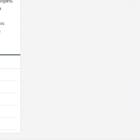
ворять
а
их
ы