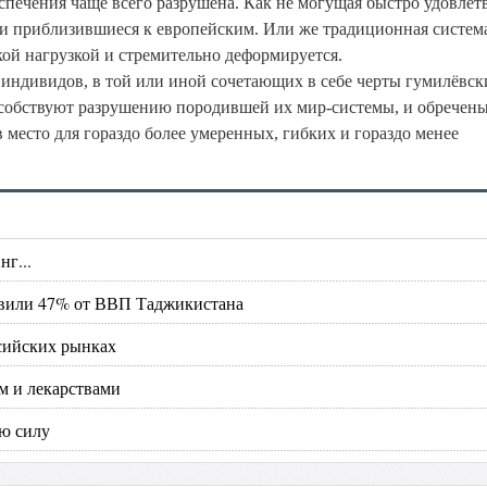
спечения чаще всего разрушена. Как не могущая быстро удовлет
сти приблизившиеся к европейским. Или же традиционная систем
кой нагрузкой и стремительно деформируется.
 индивидов, в той или иной сочетающих в себе черты гумилёвск
особствуют разрушению породившей их мир-системы, и обречен
 место для гораздо более умеренных, гибких и гораздо менее
г...
тавили 47% от ВВП Таджикистана
ссийских рынках
м и лекарствами
ю силу