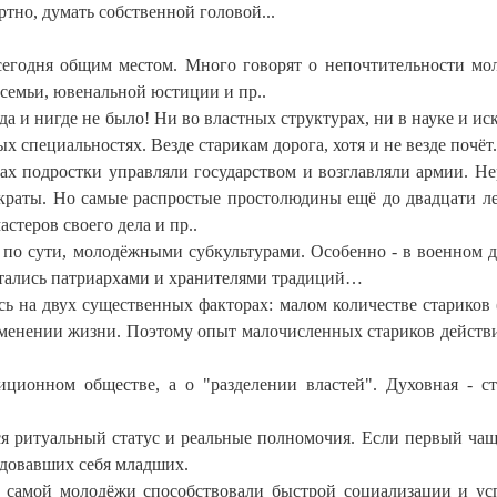
ртно, думать собственной головой...
 сегодня общим местом. Много говорят о непочтительности мо
 семьи, ювенальной юстиции и пр..
да и нигде не было! Ни во властных структурах, ни в науке и ис
специальностях. Везде старикам дорога, хотя и не везде почёт
ах подростки управляли государством и возглавляли армии. Не
ократы. Но самые распростые простолюдины ещё до двадцати л
стеров своего дела и пр..
по сути, молодёжными субкультурами. Особенно - в военном д
итались патриархами и хранителями традиций…
ь на двух существенных факторах: малом количестве стариков 
зменении жизни. Поэтому опыт малочисленных стариков действ
иционном обществе, а о "разделении властей". Духовная - с
ся ритуальный статус и реальные полномочия. Если первый чащ
ндовавших себя младших.
и самой молодёжи способствовали быстрой социализации и у