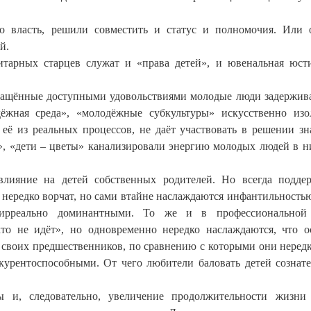
о власть, решили совместить и статус и полномочия. Или 
ий.
тарных старцев служат и «права детей», и ювенальная юст
ращённые доступными удовольствиями молодые люди задержив
ёжная среда», «молодёжные субкультуры» искусственно из
 её из реальных процессов, не даёт участвовать в решении з
, «дети – цветы» канализировали энергию молодых людей в н
лияние на детей собственных родителей. Но всегда подде
 нередко ворчат, но сами втайне наслаждаются инфантильностью
 ирреально доминантными. То же и в профессиональной 
о не идёт», но одновременно нередко наслаждаются, что о
 своих предшественников, по сравнению с которыми они неред
урентоспособными. От чего любители баловать детей сознате
 и, следовательно, увеличение продолжительности жизни 