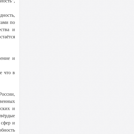
ность",
дность,
сами по
ества и
стаётся
ление и
е что в
России,
твенных
сских и
твёрдые
 сфер и
обность