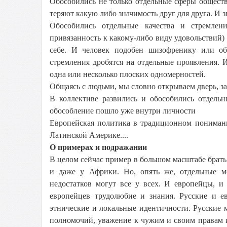
Обособились не только отдельные сферы обществ
теряют какую либо значимость друг для друга. И 
Обособились отдельные качества и стремлени
привязанность к какому-либо виду удовольствий) 
себе. И человек подобен шизофренику или об
стремления дробятся на отдельные проявления. И
одна или несколько плоских одномерностей.
Общаясь с людьми, мы словно открываем дверь, за 
В коллективе развились и обособились отдель
обособление пошло уже внутри личности
Европейская политика в традиционном понимании 
Латинской Америке....
О примерах и подражании
В целом сейчас пример в большом масштабе брать 
и даже у Африки. Но, опять же, отдельные м
недостатков могут все у всех. И европейцы, и
европейцев трудолюбие и знания. Русские и е
этнические и локальные идентичности. Русские 
полномочий, уважение к чужим и своим правам и