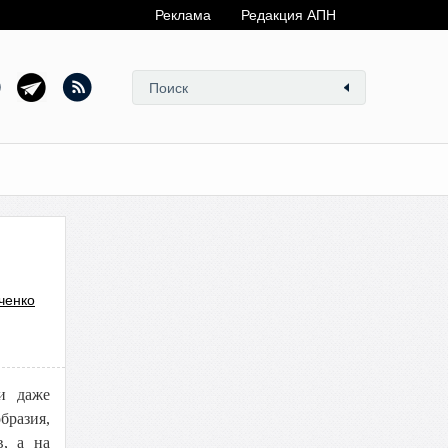
Реклама
Редакция АПН
ченко
и даже
бразия,
в, а на