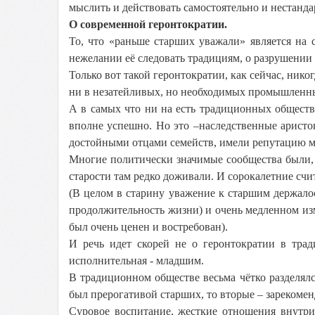
мыслить и действовать самостоятельно и нестанда
О современной геронтократии.
То, что «раньше старших уважали» является на
нежелании её следовать традициям, о разрушении
Только вот такой геронтократии, как сейчас, никог
ни в незатейливых, но необходимых промышленных 
А в самых что ни на есть традиционных обществ
вполне успешно. Но это –наследственные арист
достойными отцами семейств, имели репутацию ма
Многие политически значимые сообщества были, 
старости там редко доживали. И сорокалетние сч
(В целом в старину уважение к старшим держалос
продолжительность жизни) и очень медленном и
был очень ценен и востребован).
И речь идет скорей не о геронтократии в трад
исполнительная - младшим.
В традиционном обществе весьма чётко разделял
был прерогативой старших, то вторые – зарекоме
Суровое воспитание, жесткие отношения внутр