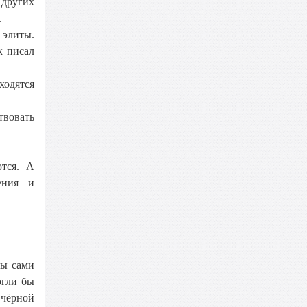
других
.
 элиты.
к писал
ходятся
твовать
тся. А
ения и
ты сами
огли бы
 чёрной