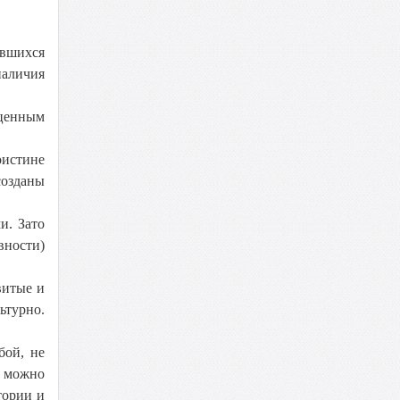
ившихся
наличия
оценным
оистине
созданы
и. Зато
вности)
витые и
ьтурно.
бой, не
о можно
тории и