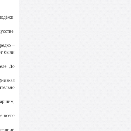
лодёжи,
кусстве,
.
редко –
ет были
еле. До
(низкая
ительно
таршим,
е всего
спешной