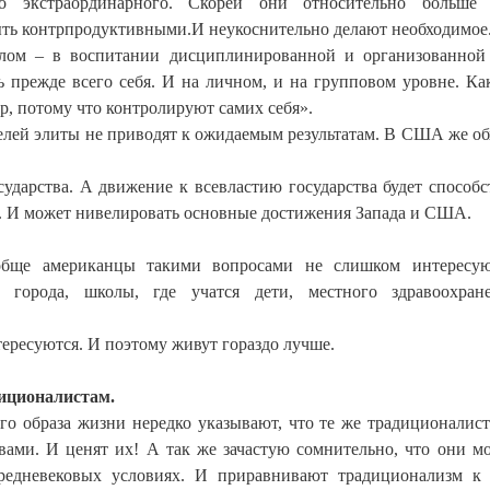
о экстраординарного. Скорей они относительно больше 
ыть контрпродуктивными.И неукоснительно делают необходимое
лом – в воспитании дисциплинированной и организованной
ь прежде всего себя. И на личном, и на групповом уровне. Ка
р, потому что контролируют самих себя».
елей элиты не приводят к ожидаемым результатам. В США же об
ударства. А движение к всевластию государства будет способс
ы. И может нивелировать основные достижения Запада и США.
обще американцы такими вопросами не слишком интересую
а города, школы, где учатся дети, местного здравоохран
ресуются. И поэтому живут гораздо лучше.
иционалистам.
го образа жизни нередко указывают, что те же традиционалис
вами. И ценят их! А так же зачастую сомнительно, что они м
едневековых условиях. И приравнивают традиционализм к