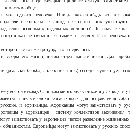
а и отдельные люди. Которые, приобретая такую "самостоятель
значимость вообще.
я уже одного человека. Иногда какое-нибудь из них (жа
подавляет все остальные. Иногда несколько из них существуют 
ладателю нескольких отдельных личностей. К тому же кач
ногда никак не связанные с самим качеством. И от человека о
которой всё тот же тротуар, что и перед ней.
ные сферы его жизни, потом отдельные личности. Даль дроб
(реальная борьба, лидерство и пр..) сегодня существует разв
не у кого и некому. Слишком много недостатков и у Запада, и у 
оменты и целые блоки заимствовать для исправления собс
 русские, и африканцы. Африканцы могут заимствовать у ру
вропейцы у африканцев - систему коллективов выживания, 
могут заимствовать у европейцев четкое разделение жизненных
 обязанностям. Европейцы могут заимствовать у русских спос