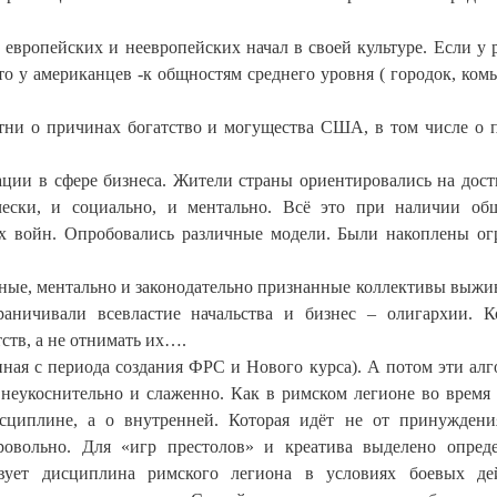
европейских и неевропейских начал в своей культуре. Если у 
 то у американцев -к общностям среднего уровня ( городок, ком
тни о причинах богатство и могущества США, в том числе о
ации в сфере бизнеса. Жители страны ориентировались на дос
чески, и социально, и ментально. Всё это при наличии о
ых войн. Опробовались различные модели. Были накоплены о
ные, ментально и законодательно признанные коллективы выжи
раничивали всевластие начальства и бизнес – олигархии. 
ств, а не отнимать их….
ная с периода создания ФРС и Нового курса). А потом эти ал
 неукоснительно и слаженно. Как в римском легионе во время
сциплине, а о внутренней. Которая идёт не от принуждени
ровольно. Для «игр престолов» и креатива выделено опред
вует дисциплина римского легиона в условиях боевых дей