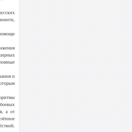
русских
ьюнити,
 помощи
тижения
бширных
громные
вания и
Которым
горитмы
 боевых
я, а от
елённое
ствий.