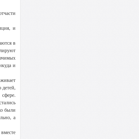
отчасти
иция, и
аются в
олируют
начимых
икуда и
рживает
 детей,
сфере.
стались
ко были
льно, а
вместе