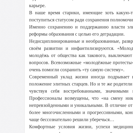
карьере.
В наше время старики, имеющие хоть какую-т
поступиться статусом ради сохранения полномоч
Именно сохранению и поддержанию власти эли
реформы образования с целью его деградации.
Недисциплинированные и необразованные, разв
своём развитии и инфантилизируются. «Молод
молодёжь от общества как такового, выключают
вопросов. Всевозможные «молодёжные протесты»
очень помогли сохранить «ту самую систему».
Современный уклад жизни иногда подрывает в
положение элитных старцев. Но и те же родители
чувствуя себя востребованными, значимыми
Профессионалы возмущены, что «на смену никт
непревзойденными и уникальными. В отличие от
более многочисленными и прогрессивными, конк
чаще бессознательно решили уберечься…
Комфортные условия жизни, успехи медицины