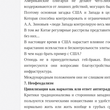
Американские олигархи не делают чего-либ
воздерживаются от лишних действий, могущих б
Поэтому основная загадка США и Запада в це
Которая способна контролировать и ограничиват
А.А. Зиновьев «люди Запада контролирую весь ми
В том же Китае регулярные расстрелы представит
без них...
В настоящее время в США нарастает влияние гос
нарастанию всевластия и бесконтрольности элит
В чем надо брать пример с США?
Отнюдь не в принудительных гей-браках. Во
интересуются они вопросами благоустройств
инфраструктура.
Международным положением они не слишком инте
7. Неофеодализм
Цивилизация как наркотик или ответ антитрад
Критики традиционализма и сторонники западно
пользуются техническими новшествами и удобст
нормально жить или жить вообще в грубых ср