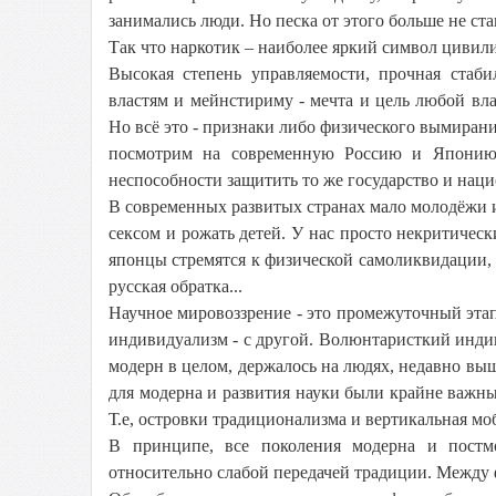
занимались люди. Но песка от этого больше не с
Так что наркотик – наиболее яркий символ цивил
Высокая степень управляемости, прочная стаби
властям и мейнстириму - мечта и цель любой вла
Но всё это - признаки либо физического вымиран
посмотрим на современную Россию и Японию. 
неспособности защитить то же государство и нац
В современных развитых странах мало молодёжи и
сексом и рожать детей. У нас просто некритическ
японцы стремятся к физической самоликвидации, р
русская обратка...
Научное мировоззрение - это промежуточный эта
индивидуализм - с другой. Волюнтаристкий инди
модерн в целом, держалось на людях, недавно вы
для модерна и развития науки были крайне важны
Т.е, островки традиционализма и вертикальная мо
В принципе, все поколения модерна и постм
относительно слабой передачей традиции. Между