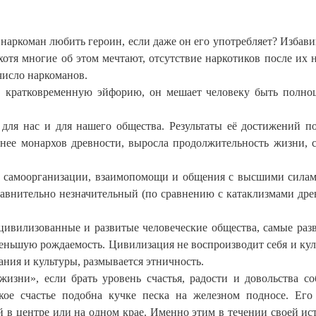
наркоман любить героин, если даже он его употребляет? Избав
хотя многие об этом мечтают, отсутствие наркотиков после их 
число наркоманов.
в кратковременную эйфорию, он мешает человеку быть полн
 для нас и для нашего общества. Результаты её достижений п
ее монархов древности, выросла продолжительность жизни, 
 самоорганизации, взаимопомощи и общения с высшими силам
равнительно незначительный (по сравнению с катаклизмами дре
 цивилизованные и развитые человеческие общества, самые раз
ньшую рождаемость. Цивилизация не воспроизводит себя и кул
ания и культуры, размывается этничность.
жизни», если брать уровень счастья, радости и довольства со
кое счастье подобна кучке песка на железном подносе. Ег
й в центре или на одном крае. Именно этим в течении своей ис