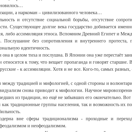
тановилось…
изации, а наркоман – цивилизованного человека…
льность и отсутствие социальной борьбы, отсутствие сопрот
сти. Существующее долгие века государство добивается именно
ия, либо ассимиляция этноса. Вспомним Древний Египет и Межд
Послушание без сопротивления и внутреннего протеста, 
иональную идентичность.
 она в целом тиха и послушна. В Японии она уже перестаёт зан
и относится к тому, что вещает пропаганда и говорят старшие. 
усские - к ассимиляции. Хотя и не все. Кого-то, самых разных, 
п между традицией и мифологией, с одной стороны и волюнтар
видуализм снова приводит к мифологии. Научное мировоззрение
шедших из традиции, но ещё не забывших его окончательно. Вот
 как традиционные группы населения, так и возможность их по
бильность.
одерна вне сферы традиционализма - проходные и переход
 феодализмом и неофеодализмом.