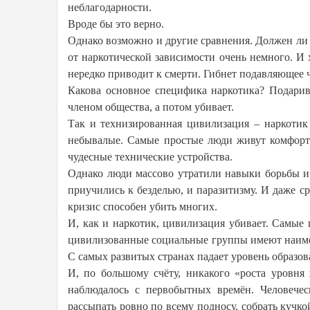
неблагодарности.
Вроде бы это верно.
Однако возможно и другие сравнения. Должен ли 
от наркотической зависимости очень немного. И 
нередко приводит к смерти. Гибнет подавляющее 
Какова основное специфика наркотика? Подари
членом общества, а потом убивает.
Так и технизированная цивилизация – наркотик
небывалые. Самые простые люди живут комфортн
чудесные технические устройства.
Однако люди массово утратили навыки борьбы и
приучились к безделью, и паразитизму. И даже с
кризис способен убить многих.
И, как и наркотик, цивилизация убивает. Самые
цивилизованные социальные группы имеют наиме
С самых развитых странах падает уровень образов
И, по большому счёту, никакого «роста уровня 
наблюдалось с первобытных времён. Человечес
рассыпать ровно по всему подносу, собрать кучко