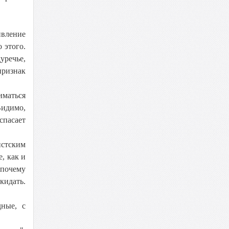
ивление
 этого.
уречье,
признак
иматься
Видимо,
спасает
истским
, как и
 почему
кидать.
ные, с