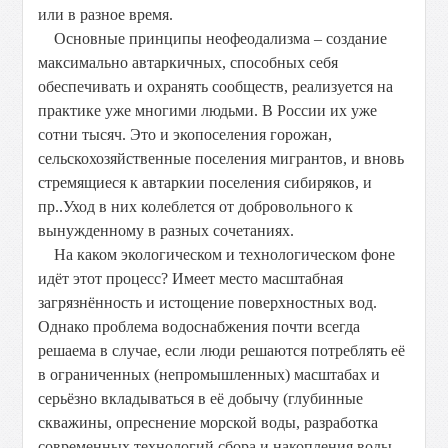
или в разное время.
Основные принципы неофеодализма – создание
максимально автаркичных, способных себя
обеспечивать и охранять сообществ, реализуется на
практике уже многими людьми. В России их уже
сотни тысяч. Это и экопоселения горожан,
сельскохозяйственные поселения мигрантов, и вновь
стремящиеся к автаркии поселения сибиряков, и
пр..Уход в них колеблется от добровольного к
вынужденному в разных сочетаниях.
На каком экологическом и технологическом фоне
идёт этот процесс? Имеет место масштабная
загрязнённость и истощение поверхностных вод.
Однако проблема водоснабжения почти всегда
решаема в случае, если люди решаются потреблять её
в ограниченных (непромышленных) масштабах и
серьёзно вкладываться в её добычу (глубинные
скважины, опреснение морской воды, разработка
современных технологий сбора и накопления воды