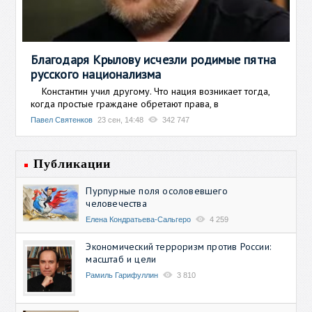
Благодаря Крылову исчезли родимые пятна
русского национализма
Константин учил другому. Что нация возникает тогда,
когда простые граждане обретают права, в
Павел Святенков
23 сен, 14:48
342 747
Публикации
Пурпурные поля осоловевшего
человечества
Елена Кондратьева-Сальгеро
4 259
Экономический терроризм против России:
масштаб и цели
Рамиль Гарифуллин
3 810