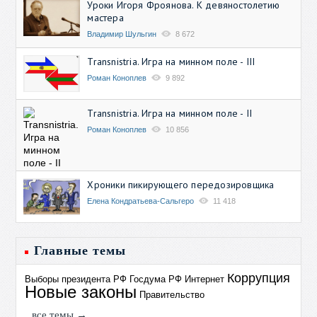
Уроки Игоря Фроянова. К девяностолетию
мастера
Владимир Шульгин
8 672
Transnistria. Игра на минном поле - III
Роман Коноплев
9 892
Transnistria. Игра на минном поле - II
Роман Коноплев
10 856
Хроники пикирующего передозировщика
Елена Кондратьева-Сальгеро
11 418
Главные темы
Коррупция
Выборы президента РФ
Госдума РФ
Интернет
Новые законы
Правительство
все темы →