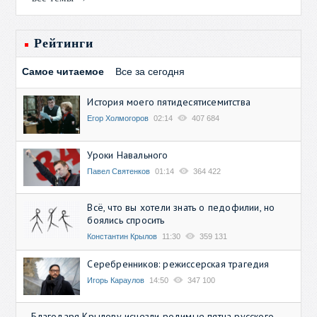
Рейтинги
Самое читаемое
Все за сегодня
История моего пятидесятисемитства
Егор Холмогоров
02:14
407 684
Уроки Навального
Павел Святенков
01:14
364 422
Всё, что вы хотели знать о педофилии, но
боялись спросить
Константин Крылов
11:30
359 131
Серебренников: режиссерская трагедия
Игорь Караулов
14:50
347 100
Благодаря Крылову исчезли родимые пятна русского